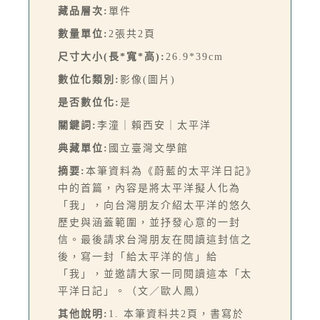
藏品層次:
單件
數量單位:
2張共2頁
尺寸大小(長*寬*高):
26.9*39cm
數位化類別:
影像(圖片)
是否數位化:
是
關鍵詞:
李潼｜賴西安｜太平洋
典藏單位:
國立臺灣文學館
摘要:
本筆資料為《蔚藍的太平洋日記》
中的首篇，內容是將太平洋擬人化為
「我」，向台灣朋友介紹太平洋的悠久
歷史與涵蓋範圍，並抒發心意的一封
信。最後請求台灣朋友在閱讀這封信之
後，寫一封「給太平洋的信」給
「我」，並邀請大家一同閱讀這本「太
平洋日記」。（文／歐人鳳）
其他說明:
1. 本筆資料共2頁，書寫於