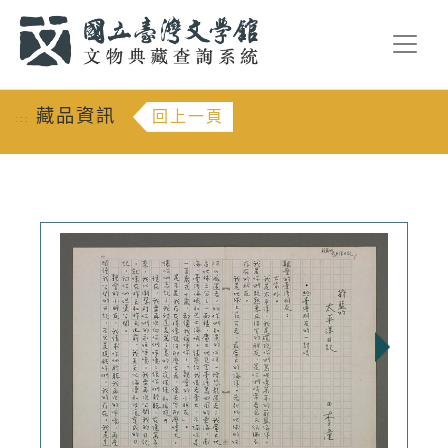
跳到主要內容
:::
藏品資訊
回上一頁
:::