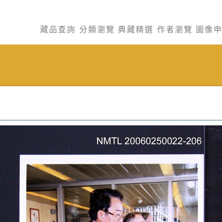
藏品查詢
分類瀏覽
典藏精選
作者瀏覽
圖像