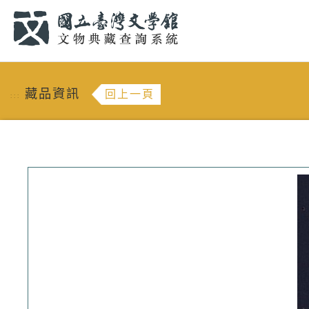
跳到主要內容
:::
藏品資訊
回上一頁
:::