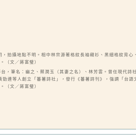
明，拍攝地點不明。相中林宗源著格紋長袖襯衫、黑細格紋背心
攝。（文／蔣富璧）
，別號夢台，筆名：幽之、蔡潤玉（其妻之名）、林芳雲。曾任現代詩
年與黃勁連等人創立「蕃薯詩社」，發行《蕃薯詩刊》，強調「台
獎。（文／蔣富璧）