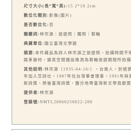
尺寸大小(長*寬*高):
15.2*10.2cm
數位化類別:
影像(圖片)
是否數位化:
否
關鍵詞:
林宗源｜旅遊照｜獨照｜郵輪
典藏單位:
國立臺灣文學館
摘要:
本件藏品為詩人林宗源之旅遊照，拍攝時間不
踏車器材，據其空間擺設推測為郵輪旅遊期間所拍
其他說明:
林宗源（1935-04-16/），台南人
年加入笠詩社，1987年任台灣筆會理事，1991
新詩獎、榮後臺灣詩獎、鹽分地帶臺灣新文學貢獻
提供者:
林宗源
登錄號:
NMTL20060250022-206