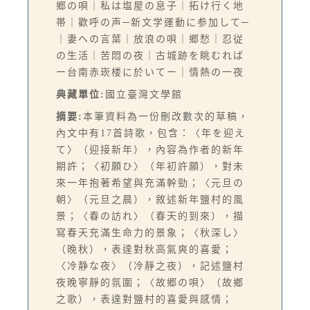
郷の唄｜私は塩屋の息子｜拓け行く地
帯｜歡呼の声─新文学運動に参加して─
｜妻への言葉｜放浪の唄｜郷愁｜忍従
の生活｜苦悶の夜｜古城跡を眺むれば
ー台南赤崁楼に於いてー｜情熱の一夜
典藏單位:
國立臺灣文學館
摘要:
本筆資料為一份刪改數次的草稿，
內文中有17首詩歌，包含：〈年を迎え
て〉（迎接新年），內容為作者的新年
期許；〈初願ひ〉（年初許願），對未
來一年抱著希望與充滿幹勁；〈元旦の
朝〉（元旦之晨），敘述新年鹽村的風
景；〈春の訪れ〉（春天的到來），描
寫春天充滿生命力的景象；〈秋深し〉
（晚秋），表達對秋高氣爽的喜愛；
〈冷静な夜〉（冷靜之夜），記述鹽村
夜晚寧靜的氛圍；〈故郷の唄〉（故鄉
之歌），表達對鹽村的喜愛與感情；