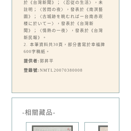
於《台灣新聞》；〈忍従の生活〉，未
註明；〈苦悶の夜〉，發表於《南溟藝
園》；〈古城跡を眺むればー台南赤崁
楼に於いてー〉，發表於《台灣新
聞》；〈情熱の一夜〉，發表於《台灣
新民報》。
2. 本筆資料共30頁，部分書寫於幸福牌
600字稿紙。
提供者:
郭昇平
登錄號:
NMTL20070380008
-相關藏品-