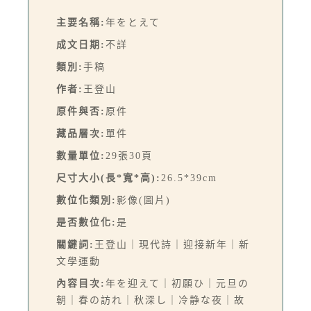
主要名稱:
年をとえて
成文日期:
不詳
類別:
手稿
作者:
王登山
原件與否:
原件
藏品層次:
單件
數量單位:
29張30頁
尺寸大小(長*寬*高):
26.5*39cm
數位化類別:
影像(圖片)
是否數位化:
是
關鍵詞:
王登山｜現代詩｜迎接新年｜新
文學運動
內容目次:
年を迎えて｜初願ひ｜元旦の
朝｜春の訪れ｜秋深し｜冷静な夜｜故