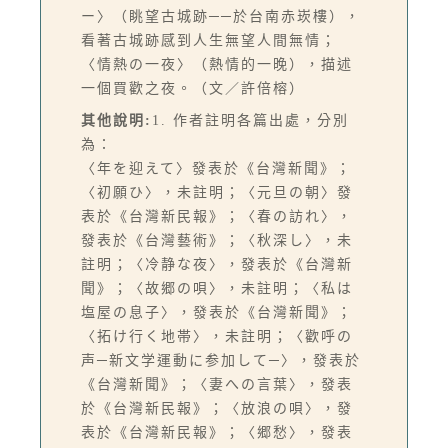
ー〉（眺望古城跡──於台南赤崁樓），
看著古城跡感到人生無望人間無情；
〈情熱の一夜〉（熱情的一晚），描述
一個買歡之夜。（文／許倍榕）
其他說明:
1. 作者註明各篇出處，分別
為：
〈年を迎えて〉發表於《台灣新聞》；
〈初願ひ〉，未註明；〈元旦の朝〉發
表於《台灣新民報》；〈春の訪れ〉，
發表於《台灣藝術》；〈秋深し〉，未
註明；〈冷静な夜〉，發表於《台灣新
聞》；〈故郷の唄〉，未註明；〈私は
塩屋の息子〉，發表於《台灣新聞》；
〈拓け行く地帯〉，未註明；〈歡呼の
声─新文学運動に参加して─〉，發表於
《台灣新聞》；〈妻への言葉〉，發表
於《台灣新民報》；〈放浪の唄〉，發
表於《台灣新民報》；〈郷愁〉，發表