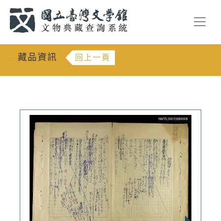
跳到主要內容
:::
藏品資訊
回上一頁
:::