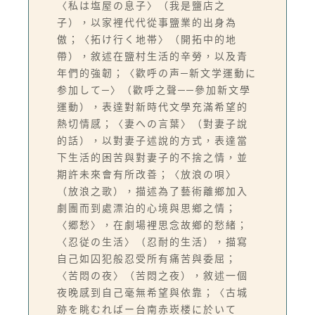
〈私は塩屋の息子〉（我是鹽店之
子），以家裡代代從事鹽業的出身為
傲；〈拓け行く地帯〉（開拓中的地
帶），敘述在鹽村生活的辛勞，以及青
年們的強韌；〈歡呼の声─新文学運動に
参加して─〉（歡呼之聲──參加新文學
運動），表達對新時代文學充滿希望的
熱切情感；〈妻への言葉〉（對妻子說
的話），以對妻子述說的方式，表達當
下生活的困苦與對妻子的不捨之情，並
期許未來會有所改善；〈放浪の唄〉
（放浪之歌），描述為了藝術離鄉加入
劇團而到處漂泊的心境與思鄉之情；
〈郷愁〉，在劇場裡思念故鄉的愁緒；
〈忍従の生活〉（忍耐的生活），描寫
自己如囚犯般忍受所有痛苦與委屈；
〈苦悶の夜〉（苦悶之夜），敘述一個
夜晚感到自己毫無希望與依靠；〈古城
跡を眺むればー台南赤崁楼に於いて