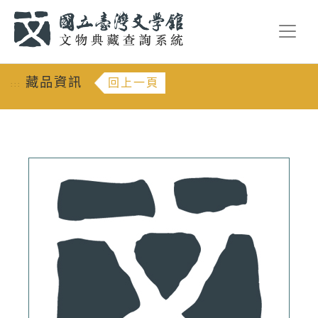
跳到主要內容
:::
藏品資訊
回上一頁
:::