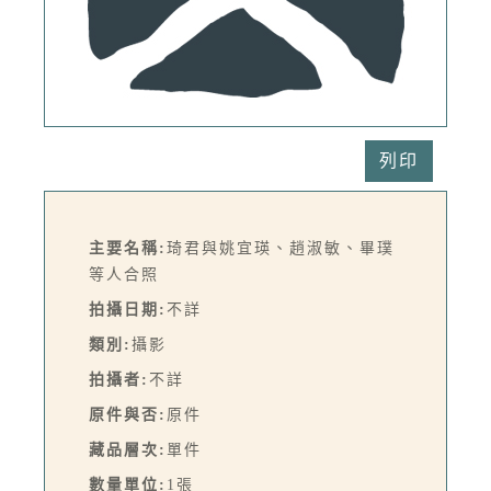
列印
主要名稱:
琦君與姚宜瑛、趙淑敏、畢璞
等人合照
拍攝日期:
不詳
類別:
攝影
拍攝者:
不詳
原件與否:
原件
藏品層次:
單件
數量單位:
1張