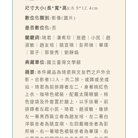
尺寸大小(長*寬*高):
8.9*12.4cm
數位化類別:
影像(圖片)
是否數位化:
否
關鍵詞:
琦君｜潘希珍｜旅遊｜小民｜趙
淑敏｜趙友培｜姚宜瑛｜彭邦楨｜畢璞
｜蓉子｜郭晉秀｜劉靜娟
典藏單位:
國立臺灣文學館
摘要:
本件藏品為琦君與文友們之戶外合
影。合影者12人，共二排，或蹲或坐或
站，琦君為前排蹲者左二，身著桃紅色
上衣、咖啡色裙裝，配戴太陽眼鏡，棕
色提袋及外套置於腿上，以手扶著。前
排蹲者左起小民、琦君、趙淑敏，後排
左一著黑西裝立者為趙友培、左二著白
洋裝坐者為姚宜瑛、左四戴帽坐者為彭
邦楨、右一著暗色裙裝坐者為畢璞、右