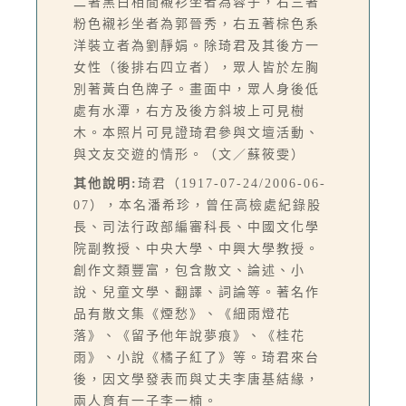
二著黑白相間襯衫坐者為蓉子，右三著
粉色襯衫坐者為郭晉秀，右五著棕色系
洋裝立者為劉靜娟。除琦君及其後方一
女性（後排右四立者），眾人皆於左胸
別著黃白色牌子。畫面中，眾人身後低
處有水潭，右方及後方斜坡上可見樹
木。本照片可見證琦君參與文壇活動、
與文友交遊的情形。（文／蘇筱雯）
其他說明:
琦君（1917-07-24/2006-06-
07），本名潘希珍，曾任高檢處紀錄股
長、司法行政部編審科長、中國文化學
院副教授、中央大學、中興大學教授。
創作文類豐富，包含散文、論述、小
說、兒童文學、翻譯、詞論等。著名作
品有散文集《煙愁》、《細雨燈花
落》、《留予他年說夢痕》、《桂花
雨》、小說《橘子紅了》等。琦君來台
後，因文學發表而與丈夫李唐基結緣，
兩人育有一子李一楠。