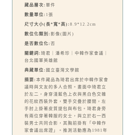
藏品層次:
單件
數量單位:
1張
尺寸大小(長*寬*高):
8.9*12.2cm
數位化類別:
影像(圖片)
是否數位化:
否
關鍵詞:
琦君｜潘希珍｜中韓作家會議｜
台北國軍英雄館
典藏單位:
國立臺灣文學館
摘要:
本件藏品為琦君出席於中韓作家會
議時與文友的多人合照。畫面中琦君立
於左二，身穿淺藍色上衣與黑白色交雜
的花紋西裝外套，雙手交疊於腰間，左
手肘上掛著皮質提包與布包。琦君身旁
有兩位穿著韓服的女士，與立於右一西
裝男士共同合影，其胸前掛有「中韓作
家會議出席證」。推測活動應為1981年