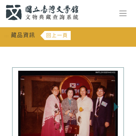
跳到主要內容
:::
藏品資訊
回上一頁
:::