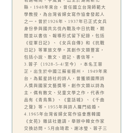
名謝鳴崗，字風寶，出生於湖南新化
縣，1948年來台，曾任國立台灣師範大
學教授，為台灣省婦女寫作協會發起人
之一。曾於1926年、1937年已正式女兵
身份參與國共北伐內戰及中日抗戰，期
間並以書信、報導形式留下紀錄，包括
《從軍日記》、《女兵自傳》和《抗戰
日記》等軍旅文學。其創作文類豐富，
包括小說、散文、遊記、書信等。
3.蓉子（1928-5-4/至今），本名王蓉
芷，出生於中國江蘇省揚州， 1949年來
台，為藍星詩社的詩人，曾獲頒國際詩
人獎與國家文藝獎等。創作文類以詩為
主，偶有散文、兒童文學之作，代表作
品有《青鳥集》、《童話城》、《千曲
之聲》等。1955年與詩人羅門結婚。
4.1965年台灣省婦女寫作協會應韓國
《女苑》雜誌社邀請，舉辦中韓女作家
交換訪問。5月由琦君、謝冰瑩、蓉子三