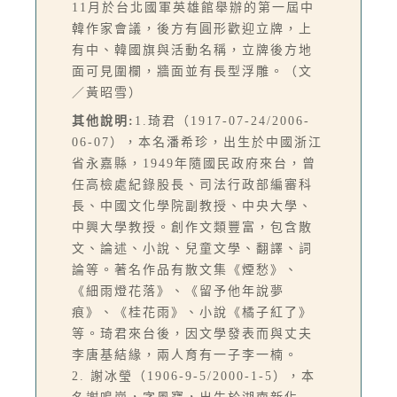
11月於台北國軍英雄館舉辦的第一屆中
韓作家會議，後方有圓形歡迎立牌，上
有中、韓國旗與活動名稱，立牌後方地
面可見圍欄，牆面並有長型浮雕。（文
／黃昭雪）
其他說明:
1.琦君（1917-07-24/2006-
06-07），本名潘希珍，出生於中國浙江
省永嘉縣，1949年隨國民政府來台，曾
任高檢處紀錄股長、司法行政部編審科
長、中國文化學院副教授、中央大學、
中興大學教授。創作文類豐富，包含散
文、論述、小說、兒童文學、翻譯、詞
論等。著名作品有散文集《煙愁》、
《細雨燈花落》、《留予他年說夢
痕》、《桂花雨》、小說《橘子紅了》
等。琦君來台後，因文學發表而與丈夫
李唐基結緣，兩人育有一子李一楠。
2. 謝冰瑩（1906-9-5/2000-1-5），本