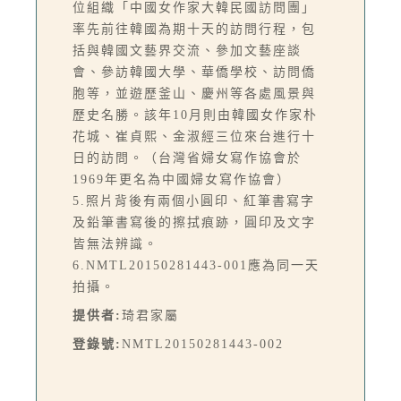
位組織「中國女作家大韓民國訪問團」
率先前往韓國為期十天的訪問行程，包
括與韓國文藝界交流、參加文藝座談
會、參訪韓國大學、華僑學校、訪問僑
胞等，並遊歷釜山、慶州等各處風景與
歷史名勝。該年10月則由韓國女作家朴
花城、崔貞熙、金淑經三位來台進行十
日的訪問。（台灣省婦女寫作協會於
1969年更名為中國婦女寫作協會）
5.照片背後有兩個小圓印、紅筆書寫字
及鉛筆書寫後的擦拭痕跡，圓印及文字
皆無法辨識。
6.NMTL20150281443-001應為同一天
拍攝。
提供者:
琦君家屬
登錄號:
NMTL20150281443-002