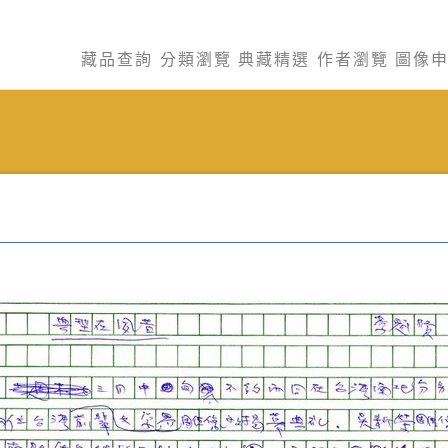
藏品查詢
分類瀏覽
典藏精選
作者瀏覽
圖像