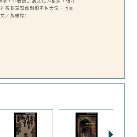
傾倒，作者謂之為文化的根源。但在
幕的張我軍頭像則顯不夠大氣，也無
（文／黃雅婷）