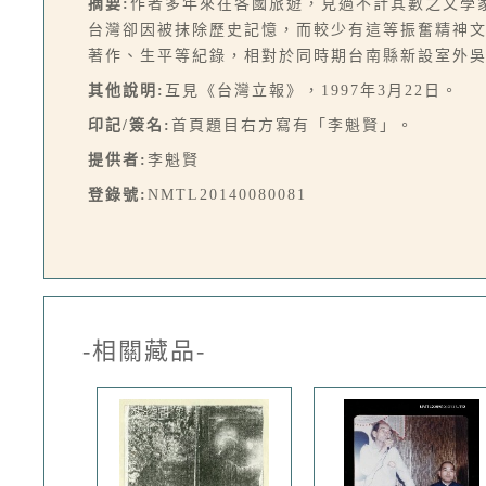
摘要:
作者多年來在各國旅遊，見過不計其數之文學
台灣卻因被抹除歷史記憶，而較少有這等振奮精神
著作、生平等紀錄，相對於同時期台南縣新設室外
其他說明:
互見《台灣立報》，1997年3月22日。
印記/簽名:
首頁題目右方寫有「李魁賢」。
提供者:
李魁賢
登錄號:
NMTL20140080081
-相關藏品-