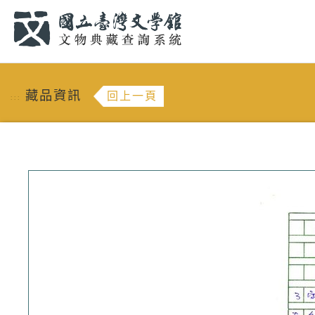
跳到主要內容
:::
藏品資訊
回上一頁
:::