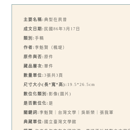
主要名稱:
典型在夙昔
成文日期:
民國86年3月17日
類別:
手稿
作者:
李魁賢（楓堤）
原件與否:
原件
藏品層次:
單件
數量單位:
3張共3頁
尺寸大小(長*寬*高):
19.5*26.5cm
數位化類別:
影像(圖片)
是否數位化:
是
關鍵詞:
李魁賢｜台灣文學｜吳新榮｜張我軍
典藏單位:
國立臺灣文學館