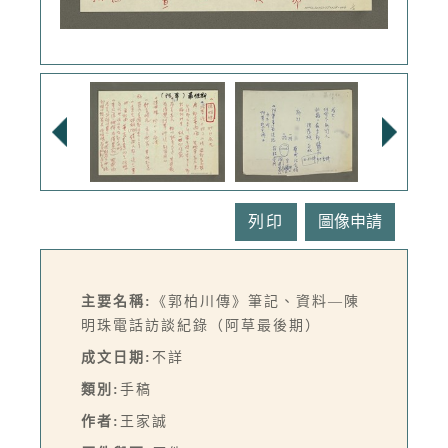
列印
主要名稱:
《郭柏川傳》筆記、資料—陳
明珠電話訪談紀錄（阿草最後期）
成文日期:
不詳
類別:
手稿
作者:
王家誠