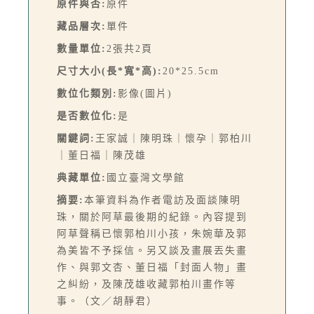
原件與否:
原件
藏品層次:
單件
數量單位:
2張共2頁
尺寸大小(長*寬*高):
20*25.5cm
數位化類別:
影像(圖片)
是否數位化:
是
關鍵詞:
王家誠｜陳明珠｜懷孕｜郭柏川
｜董日福｜陳茂雄
典藏單位:
國立臺灣文學館
摘要:
本筆資料為作者電訪及面談陳明
珠，關於阿草最後期的紀錄。內容提到
阿草聲稱已懷郭柏川小孩，朱婉華及郭
為美皆不予採信。另又談及畫展丟失畫
作、與郭文杏、董日福「封面人物」畫
之糾紛，及陳茂雄收藏郭柏川畫作等
事。（文／胡靜君）