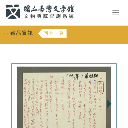
跳到主要內容
:::
藏品資訊
回上一頁
:::