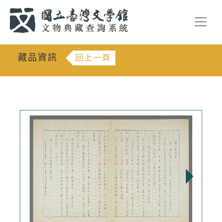
跳到主要內容
:::
藏品資訊
回上一頁
:::