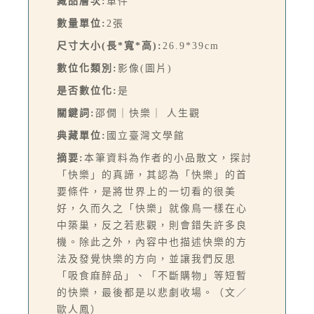
藏品層次:
單件
數量單位:
2張
尺寸大小(長*寬*高):
26.9*39cm
數位化類別:
影像(圖片)
是否數位化:
是
關鍵詞:
邵僩｜快樂｜ 人生觀
典藏單位:
國立臺灣文學館
摘要:
本筆資料為作者的小品散文，探討
「快樂」的真諦，其認為「快樂」的首
要條件，是將世界上的一切看的很美
好，久而久之「快樂」就像鳥一樣在心
中築巢，反之若悲觀，則會錯失許多良
機。除此之外，內容中也描述快樂的方
法及發覺快樂的方向，並讓我們反思
「吸食麻醉品」、「不斷購物」等短暫
的快樂，最後都是以悲劇收場。（文／
歐人鳳）