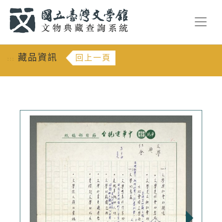
跳到主要內容
:::
藏品資訊
回上一頁
:::