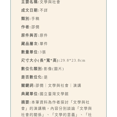
主要名稱:
文學與社會
成文日期:
不詳
類別:
手稿
作者:
邵僩
原件與否:
原件
藏品層次:
單件
數量單位:
3張
尺寸大小(長*寬*高):
29.8*23.8cm
數位化類別:
影像(圖片)
是否數位化:
是
關鍵詞:
邵僩｜文學與社會｜演講
典藏單位:
國立臺灣文學館
摘要:
本筆資料為作者探討「文學與社
會」的演講稿，內容分別談論「文學與
社會的關係」、「文學的意義」、「社