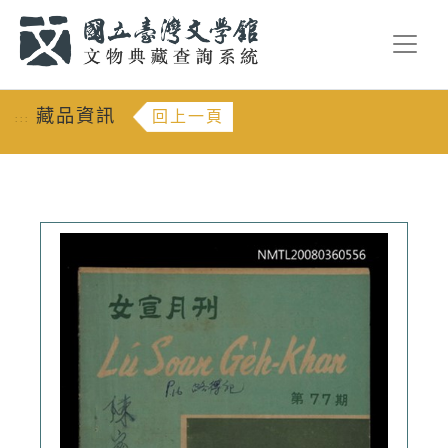
跳到主要內容
:::
藏品資訊
回上一頁
:::