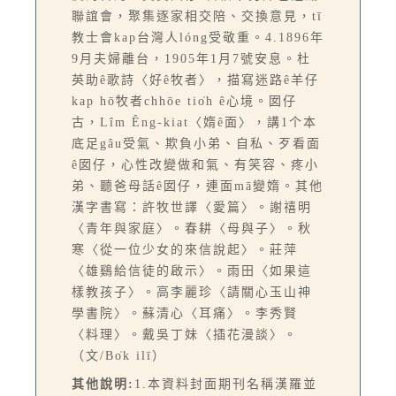
聯誼會，聚集逐家相交陪、交換意見，tī
教士會kap台灣人lóng受敬重。4.1896年
9月夫婦離台，1905年1月7號安息。杜
英助ê歌詩〈好ê牧者〉，描寫迷路ê羊仔
kap hō͘牧者chhōe tio̍h ê心境。囡仔
古，Lîm Êng-kiat〈媠ê面〉，講1个本
底足gâu受氣、欺負小弟、自私、歹看面
ê囡仔，心性改變做和氣、有笑容、疼小
弟、聽爸母話ê囡仔，連面mā變媠。其他
漢字書寫：許牧世譯〈愛篇〉。謝禧明
〈青年與家庭〉。春耕〈母與子〉。秋
寒〈從一位少女的來信說起〉。莊萍
〈雄鷄給信徒的啟示〉。雨田〈如果這
樣教孩子〉。高李麗珍〈請關心玉山神
學書院〉。蘇清心〈耳痛〉。李秀賢
〈料理〉。戴吳丁妹〈插花漫談〉。
（文/Bo̍k ilī）
其他說明:
1.本資料封面期刊名稱漢羅並