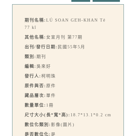
期刊名稱:
LÚ SOAN GE̍H-KHAN Tē
77 kî
其他名稱:
女宣月刊 第77期
出刊/發行日期:
民國55年5月
類別:
期刊
編輯:
吳來好
發行人:
柯明珠
原件與否:
原件
藏品層次:
單件
數量單位:
1冊
尺寸大小(長*寬*高):
18.7*13.1*0.2 cm
數位化類別:
影像(圖片)
是否數位化:
是