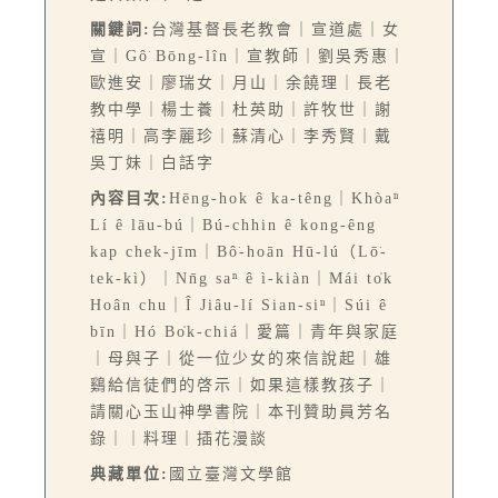
關鍵詞:
台灣基督長老教會｜宣道處｜女
宣｜Gô͘ Bōng-lîn｜宣教師｜劉吳秀惠｜
歐進安｜廖瑞女｜月山｜余饒理｜長老
教中學｜楊士養｜杜英助｜許牧世｜謝
禧明｜高李麗珍｜蘇清心｜李秀賢｜戴
吳丁妹｜白話字
內容目次:
Hēng-hok ê ka-têng｜Khòaⁿ
Lí ê lāu-bú｜Bú-chhin ê kong-êng
kap chek-jīm｜Bô͘-hoān Hū-lú（Lō͘-
tek-kì）｜Nn̄g saⁿ ê ì-kiàn｜Mái to̍k
Hoân chu｜Î Jiâu-lí Sian-siⁿ｜Súi ê
bīn｜Hó Bo̍k-chiá｜愛篇｜青年與家庭
｜母與子｜從一位少女的來信說起｜雄
鷄給信徒們的啓示｜如果這樣教孩子｜
請關心玉山神學書院｜本刊贊助員芳名
錄｜｜料理｜插花漫談
典藏單位:
國立臺灣文學館