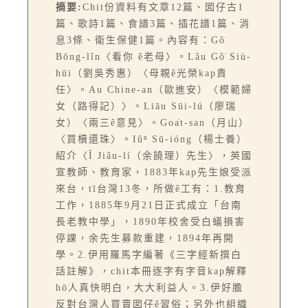
摘要:
Chit份資料有文章12篇、囡仔古1
篇、歌詩1篇、食譜3篇、插花譜1篇、消
息3條、衛生保健1篇。內容有：Gô͘
Bōng-lîn〈看你 ê老母〉。Lâu Gô͘ Siù-
hūi（劉吳秀惠）〈母親ê光榮kap責
任〉。Au Chine-an（歐進安）〈模範婦
女（路得記）〉。Liāu Sūi-lú（廖瑞
女）〈兩三ê意見〉。Goa̍t-san（月山）
〈買櫝還珠〉。Iûⁿ Sū-ióng（楊士養）
紹介〈Î Jiâu-lí（余饒理）先生〉，英國
宣教師、教育家，1883年kap先生娘受派
來台，tī台灣13冬，所做ê工有：1.教育
工作，1885年9月21日正式成立「台南
長老教中學」，1890年校舍受白蟻損害
停課，余先生募款重建，1894年再開
學。2.伊用羅馬字編著《三字經新撰白
話註解》，chit本冊逐字有字音kap解釋
hō͘人真快明白，大大利益人。3.伊好膽
反對台灣人買賣囡仔ê習俗；另外也組織