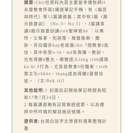
摘要:
Chit份資料內容主要是李傳牧師tī
永康教會所寫ê講道筆記手稿，有〈福音
與時代〉等12篇講道篇；其中有3篇〈啟
示錄要訓〉（No.3~ No.5），3篇講章
講ê啟示錄要訓講tio̍h聖神寫hō͘ ：以弗
所、士每拿、別迦摩、推雅推喇、撒
狄、非拉鐵非kap老底嘉chit 7間教會ê批
信，其中有受o-ló，mā有責備、教訓，
也有得勝ê應允，儆醒逐人lóng tio̍h謹慎
ka-kī ê行為，尤其是教會ê任職者，tio̍h
靠主引chhōa，thang成為得勝ê基督信
徒。 （文/Bo̍k ilī）
其他說明:
1.封面註記開始筆記時間為昭
和17年7月24日。
2.每篇講道稿有記寫聖經經節，以及禮
拜中所吟唱的聖詩曲目號碼。
提供者:
台灣白話字文學資料蒐集整理計
畫