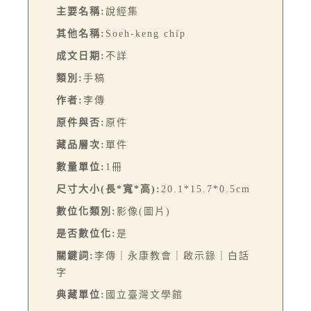
主要名稱:
說經集
其他名稱:
Soeh-keng chi̍p
成文日期:
不詳
類別:
手稿
作者:
李傳
原件與否:
原件
藏品層次:
單件
數量單位:
1冊
尺寸大小(長*寬*高):
20.1*15.7*0.5cm
數位化類別:
影像(圖片)
是否數位化:
是
關鍵詞:
李傳｜永康教會｜啟示錄｜白話
字
典藏單位:
國立臺灣文學館