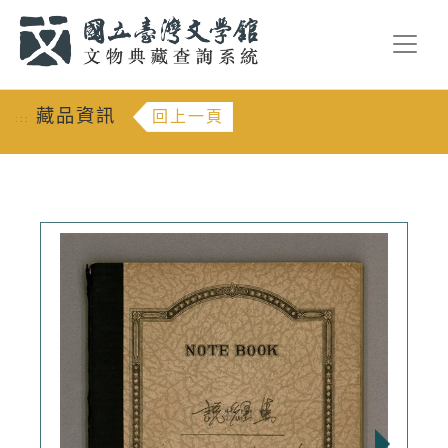
跳到主要內容
:::
藏品資訊
回上一頁
:::