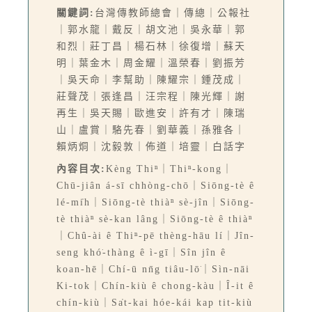
關鍵詞:
台灣傳教師總會｜傳總｜公報社
｜郭水龍｜戴反｜胡文池｜吳永華｜郭
和烈｜莊丁昌｜楊石林｜徐復增｜蘇天
明｜葉金木｜周金耀｜溫榮春｜劉振芳
｜吳天命｜李幫助｜陳耀宗｜鍾茂成｜
莊聲茂｜張逢昌｜汪宗程｜陳光輝｜謝
再生｜吳天賜｜歐進安｜許有才｜陳瑞
山｜盧賞｜駱先春｜劉華義｜孫雅各｜
賴炳烔｜沈毅敦｜佈道｜培靈｜白話字
內容目次:
Kèng Thiⁿ｜Thiⁿ-kong｜
Chū-jiân á-sī chhòng-chō｜Siōng-tè ê
lé-mi̍h｜Siōng-tè thiàⁿ sè-jîn｜Siōng-
tè thiàⁿ sè-kan lâng｜Siōng-tè ê thiàⁿ
｜Chû-ài ê Thiⁿ-pē thèng-hāu lí｜Jîn-
seng khó͘-thàng ê ì-gī｜Sîn jîn ê
koan-hē｜Chí-ū nn̄g tiâu-lō͘｜Sìn-nāi
Ki-tok｜Chín-kiù ê chong-kàu｜Î-it ê
chín-kiù｜Sa̍t-kai hóe-kái kap tit-kiù