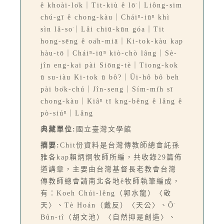
ê khoài-lo̍k｜Tit-kiù ê lō͘｜Liông-sim
chú-gī ê chong-kàu｜Cháiⁿ-iūⁿ khì
sìn lâ-so͘｜Lâi chiū-kūn góa｜Tit
hong-sēng ê oa̍h-miā｜Ki-tok-kàu kap
hàu-tō｜Cháiⁿ-iūⁿ kiò-chò lâng｜Sè-
jîn eng-kai pài Siōng-tè｜Tiong-kok
ū su-iàu Ki-tok ū bô?｜Ūi-hô bô beh
pài bo̍k-chú｜Jîn-seng｜Sím-mi̍h sī
chong-kàu｜Kiâⁿ tī kng-bêng ê lâng ê
pò-siúⁿ｜Lâng
典藏單位:
國立臺灣文學館
摘要:
Chit份資料是台灣傳教師總會託孫
雅各kap賴炳烔牧師所編，共收錄29篇佈
道講章，主要由台灣基督長老教會台灣
傳教師總會請南北各地ê牧師執筆編成，
有：Koeh Chúi-lêng（郭水龍）〈敬
天〉、Tè Hoán（戴反）〈天公〉、Ô͘
Bûn-tî（胡文池）〈自然抑是創造〉、