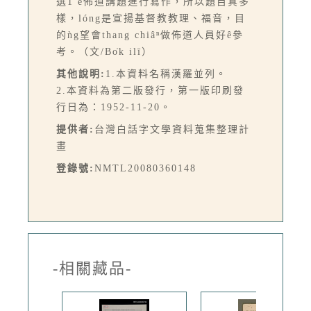
選1 ê佈道講題進行寫作，所以題目真多
樣，lóng是宣揚基督教教理、福音，目
的ǹg望會thang chiâⁿ做佈道人員好ê參
考。（文/Bo̍k ilī）
其他說明:
1.本資料名稱漢羅並列。
2.本資料為第二版發行，第一版印刷發
行日為：1952-11-20。
提供者:
台灣白話字文學資料蒐集整理計
畫
登錄號:
NMTL20080360148
-相關藏品-