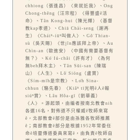
chhiong（張逢昌）〈來就近我〉、Ong
Chong-thêng（汪宗程）〈得豐盛ê活
命〉、Tân Kong-hui（陳光輝）〈基督
教kap孝道〉、Chiā Chài-seng（謝再
生）〈Cháiⁿ-iūⁿ叫做人〉、Gô͘ Thian-
sù（吳天賜）〈世jîn應該拜上帝〉、Au
Chìn-an（歐進安）〈中國有需要基督有
無？〉、Kó͘ Iú-châi（許有才）〈為何
無beh拜木主〉、Tân Sūi-san（陳瑞
山）〈人生〉、Lô͘ Sióng（盧賞）
〈Sím-mi̍h是宗教〉、Lo̍h Sina-
chhun（駱先春）〈Kiâⁿ tī光明ê人ê報
siúⁿ賞〉、Lâu Hôa-gī（劉華義）
〈人〉。源起頭，由編者按南北教會nih
各選16名，對佈道不只權威ê牧師來寫
ê，北部教會ê部份是由孫雅各牧師推薦
ê；南部教會ê部分是根據1952年常委任
命ê培靈傳道委員來寫ê，由負責ê牧師自