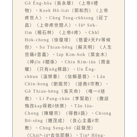
Gô͘ Éng-hôa（吳永華）〈上帝ê禮
物〉、Koeh Hô-lia̍t（郭和烈）〈上帝
疼世人〉、Chng Teng-chhiong（莊丁
昌）〈上帝疼世間人〉、Iûⁿ Se̍k-
lîm（楊石林）〈上帝ê疼〉、Chhî
Ho̍k-cheng（徐復增）〈慈愛ê天Pē等候
你〉、So͘ Thian-bêng（蘇天明）〈人生
苦痛ê意義〉、Ia̍p Kim-bo̍k（葉金木）
〈神jîn ê關係〉、Chiu Kim-iāu（周金
耀）〈只有nn̄g條路〉、Un Êng-
chhun（溫榮春）〈信賴基督〉、Lâu
Chín-hong（劉振芳）〈拯救ê宗教〉、
Gô͘ Thian-bēng（吳天命）〈唯一ê拯
救〉、Lí Pang-chān（李幫助）〈撒該
悔改kap得救ê快樂〉、Tân Iāu-
Chong（陳耀宗）〈得救ê路〉、Chiong
Bō͘-sêng（鍾茂成）〈良心主義ê宗
教〉、Chng Seng-bō͘（莊聲茂）
〈Cháiⁿ-iūⁿ去信耶穌〉、Tiuⁿ Hông-