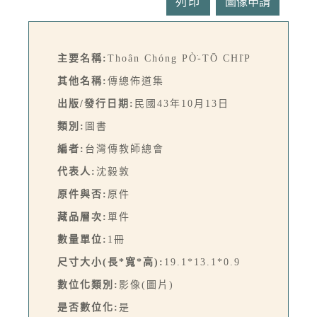
列印
主要名稱:
Thoân Chóng PÒ͘-TŌ CHI̍P
其他名稱:
傳總佈道集
出版/發行日期:
民國43年10月13日
類別:
圖書
編者:
台灣傳教師總會
代表人:
沈毅敦
原件與否:
原件
藏品層次:
單件
數量單位:
1冊
尺寸大小(長*寬*高):
19.1*13.1*0.9
數位化類別:
影像(圖片)
是否數位化:
是