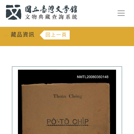
跳到主要內容
:::
藏品資訊
回上一頁
:::