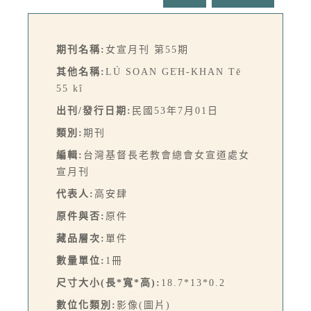
期刊名稱:
女宣月刊 第55期
其他名稱:
LÚ SOAN GE̍H-KHAN Tē
55 kî
出刊/發行日期:
民國53年7月01日
類別:
期刊
編輯:
台灣基督長老教會總會女宣道處女
宣月刊
代表人:
高安肆
原件與否:
原件
藏品層次:
單件
數量單位:
1冊
尺寸大小(長*寬*高):
18.7*13*0.2
數位化類別:
影像(圖片)