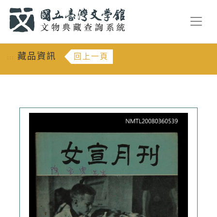
跳到主要內容
:::
藏品資訊
回上一頁
:::