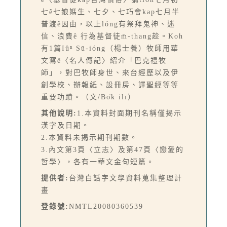
七ê七娘媽生、七夕、七巧會kap七月半
普渡ê因由，以上lóng有祭拜鬼神、迷
信、浪費ê 行為基督徒m̄-thang趁。Koh
有1篇Iûⁿ Sū-ióng（楊士養）牧師用華
文寫ê〈名人傳記〉紹介「巴克禮牧
師」，對巴牧師身世、來台經歷以及伊
創學校、辦報紙、設冊房、譯聖經等等
重要功蹟。（文/Bo̍k ilī）
其他說明:
1.本資料封面期刊名稱僅揭示
漢字及日期。
2.本資料未揭示期刊期數。
3.內文第3頁〈立志〉及第47頁〈戀愛的
哲學〉，各有一華文金句短篇。
提供者:
台灣白話字文學資料蒐集整理計
畫
登錄號:
NMTL20080360539