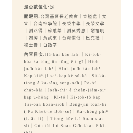
是否數位化:
是
關鍵詞:
台灣基督長老教會｜宣道處｜女
宣｜台南神學院｜長榮中學｜長榮女學
｜劉路得｜蘇蕙蓁｜劉吳秀惠｜謝禧明
｜謝緯｜黃武東｜台灣慣俗｜巴克禮｜
楊士養｜白話字
內容目次:
Hā-kùi kàu lah!｜Ki-tok-
hòa ka-têng ūn-tōng ê ì-gī｜Hioh-
joa̍h kàu lah!｜Hioh-joa̍h kàu lah!｜
Kap kiáⁿ-jî saⁿ-kap kè sú-ká｜Sú-kà-
tiong ê ka-têng seng-oa̍h｜Pē-bú
cha̍p-kài｜Joa̍h-thiⁿ ê thoân-jiám-pīⁿ
kap ū-hông｜Kî-tó｜Ki-tok-tô͘ kap
Tâi-oân koàn-sio̍k｜Bêng-jîn toān-kì
( Pa Khek-lé Bo̍k-su)｜Ka-chèng phiⁿ
(Liāu-lí) ｜Tiong-hōe Lú Soan siau-
sit｜Góa tùi Lú Soan Ge̍h-khan ê kî-
thāi