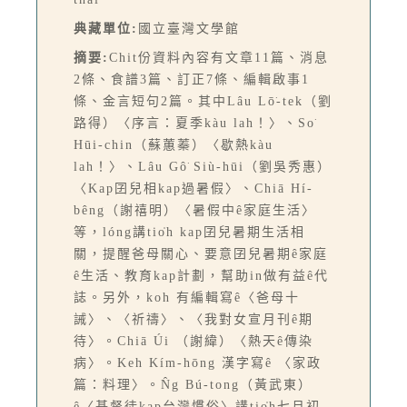
典藏單位:
國立臺灣文學館
摘要:
Chit份資料內容有文章11篇、消息
2條、食譜3篇、訂正7條、編輯啟事1
條、金言短句2篇。其中Lâu Lō͘-tek（劉
路得）〈序言：夏季kàu lah！〉、So͘
Hūi-chin（蘇蕙蓁）〈歇熱kàu
lah！〉、Lâu Gô͘ Siù-hūi（劉吳秀惠）
〈Kap囝兒相kap過暑假〉、Chiā Hí-
bêng（謝禧明）〈暑假中ê家庭生活〉
等，lóng講tio̍h kap囝兒暑期生活相
關，提醒爸母關心、要意囝兒暑期ê家庭
ê生活、教育kap計劃，幫助in做有益ê代
誌。另外，koh 有編輯寫ê〈爸母十
誡〉、〈祈禱〉、〈我對女宣月刊ê期
待〉。Chiā Úi （謝緯）〈熱天ê傳染
病〉。Keh Kím-hōng 漢字寫ê 〈家政
篇：料理〉。N̂g Bú-tong（黃武東）
ê〈基督徒kap台灣慣俗〉講tio̍h七月初