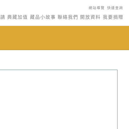
網站導覽
快速查詢
申請
典藏加值
藏品小故事
聯絡我們
開放資料
我要捐贈