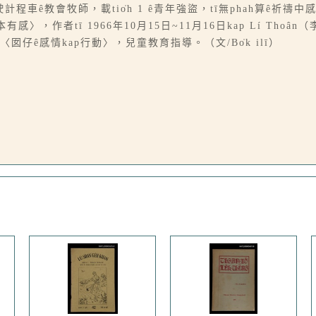
職駛計程車ê教會牧師，載tio̍h 1 ê青年強盜，tī無phah算ê祈
感〉，作者tī 1966年10月15日~11月16日kap Lí Thoân（李
囡仔ê感情kap行動〉，兒童教育指導。（文/Bo̍k ilī）