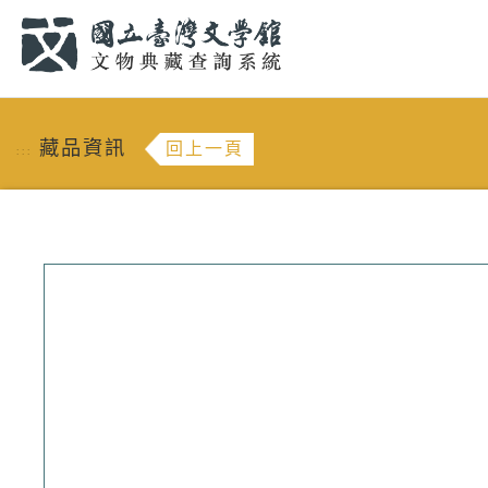
跳到主要內容
:::
藏品資訊
回上一頁
:::