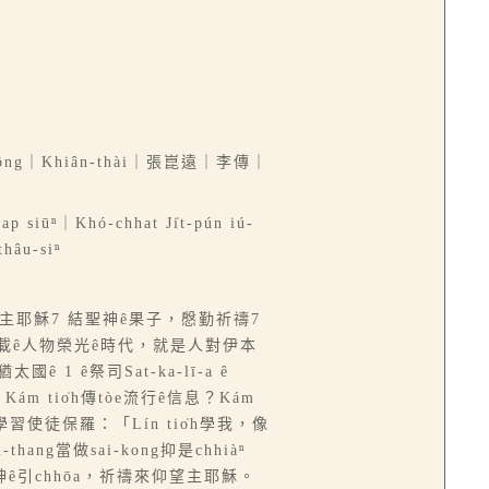
hiông｜Khiân-thài｜張崑遠｜李傳｜
ap siūⁿ｜Khó-chhat Ji̍t-pún iú-
hâu-siⁿ
m tī主耶穌7 結聖神ê果子，慇勤祈禱7
根據聖經記載ê人物榮光ê時代，就是人對伊本
 1 ê祭司Sat-ka-lī-a ê
Kám tio̍h傳tòe流行ê信息？Kám
̍h學習使徒保羅：「Lín tio̍h學我，像
ng當做sai-kong抑是chhiàⁿ
信靠聖神ê引chhōa，祈禱來仰望主耶穌。