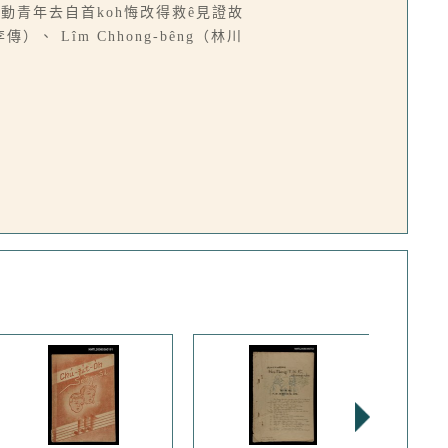
禱中感動青年去自首koh悔改得救ê見證故
傳）、 Lîm Chhong-bêng（林川