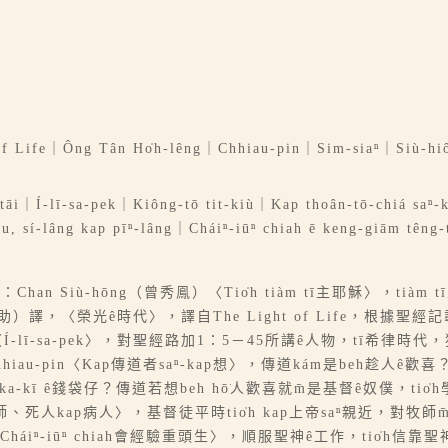
e｜Ông Tân Ho̍h-lêng｜Chhiau-pin｜Sim-siaⁿ｜Siù-
î-tāi｜Í-lī-sa-pek｜Kiông-tō tit-kiù｜Kap thoân-tō-chiá saⁿ-k
 sí-lâng kap pīⁿ-lâng｜Cháiⁿ-iūⁿ chiah ē keng-giām têng-t
an Siù-hōng（曾秀鳯）〈Tio̍h tiàm tī主耶穌〉，tià
hō͘（杜英助）譯，〈榮光ê時代〉，譯自The Light of Life，
Í-lī-sa-pek〉，對聖經路加1：5－45所講ê人物，tī希律時代，猶太國ê
Chhiau-pin〈Kap傳道者saⁿ-kap想〉，傳道kám是beh趁人ê歡喜？
é滿ka-kī ê錢袋仔？傳道若想beh hō͘人歡喜就m̄是基督ê奴僕，tio
人kap病人〉，基督徒平時tio̍h kap上帝saⁿ親近，對牧師m̄-tha
g〈Cháiⁿ-iūⁿ chiah會經驗重頭生〉，順服聖神ê工作，tio̍h