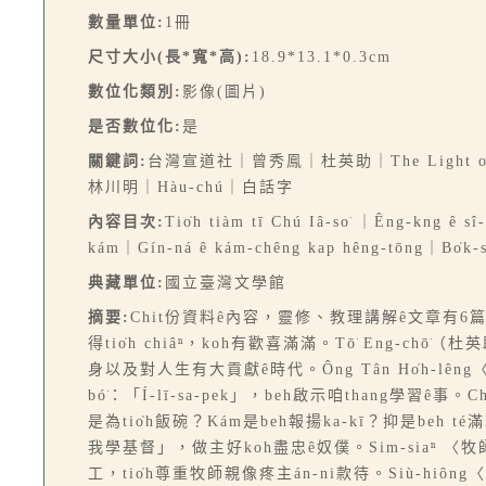
數量單位:
1冊
尺寸大小(長*寬*高):
18.9*13.1*0.3cm
數位化類別:
影像(圖片)
是否數位化:
是
關鍵詞:
台灣宣道社｜曾秀鳯｜杜英助｜The Light of Lif
林川明｜Hàu-chú｜白話字
內容目次:
Tio̍h tiàm tī Chú Iâ-so͘ ｜Êng-kng ê s
kám｜Gín-ná ê kám-chêng kap hêng-tōng｜Bo̍k-su,
典藏單位:
國立臺灣文學館
摘要:
Chit份資料ê內容，靈修、教理講解ê文章有6篇：Ch
得tio̍h chiâⁿ，koh有歡喜滿滿。Tō͘ Eng-c
身以及對人生有大貢獻ê時代。Ông Tân Ho̍h-lêng〈
bó͘：「Í-lī-sa-pek」，beh啟示咱thang學習ê事。
是為tio̍h飯碗？Kám是beh報揚ka-kī？抑是beh t
我學基督」，做主好koh盡忠ê奴僕。Sim-siaⁿ 〈牧師、死
工，tio̍h尊重牧師親像疼主án-ni款待。Siù-hiôn