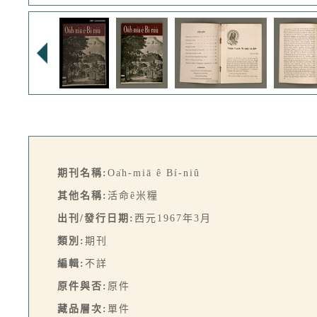
期刊名稱:
Oa̍h-miā ê Bí-niû
其他名稱:
活命ê米糧
出刊/發行日期:
西元1967年3月
類別:
期刊
編輯:
不詳
原件與否:
原件
藏品層次:
單件