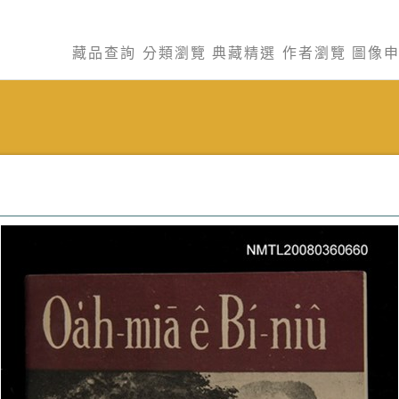
藏品查詢
分類瀏覽
典藏精選
作者瀏覽
圖像