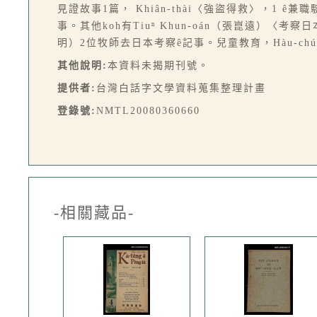
見證故事1篇， Khiân-thài〈強盜得救〉，1 ê兼
事。其他koh有Tiuⁿ Khun-oán（張崑遠）〈考察日本有
明）2位牧師去日本考察ê記事。兒童教育，Hàu-chú〈
其他說明:
本資料未揭期刊號。
提供者:
台灣白話字文學資料蒐集整理計畫
登錄號:
NMTL20080360660
-相關藏品-