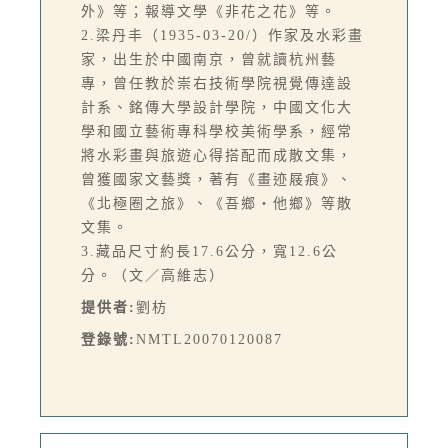
外》等；報導文學《非花之花》等。
2.梁丹丰（1935-03-20/）作家及水彩畫
家，出生於中國南京，曾就讀杭州藝
專，曾任教於崇右技術學院視覺傳達設
計系、銘傳大學設計學院，中國文化大
學和國立藝術專科學校美術學系，經常
將水彩畫與旅遊心得搭配而成散文集，
曾獲國家文藝獎，著有《畫迹屐痕》、
《北極圈之旅》、《吾鄉‧他鄉》等散
文集。
3.藏品尺寸約長17.6公分，寬12.6公
分。（文／高維志）
提供者:
劉枋
登錄號:
NMTL20070120087