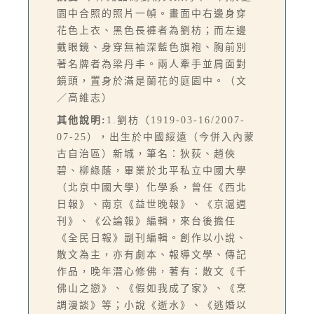
園中合照的照片一幀。畫面中右邊身穿
花色上衣、黑色長褲者為劉枋；而左邊
戴眼鏡、身穿無袖深藍色旗袍、胸前別
著名牌者為梁丹丰。兩人牽手並肩面對
鏡頭，置身於滿是蘭花的庭園中。（文
／高維志）
其他說明:
1.劉枋（1919-03-16/2007-
07-25），出生於中國綏遠（今併入內蒙
古自治區）新城，筆名：狄荻、趙俠
碧、柳綠蔭，畢業於北平私立中國大學
（北京中國大學）化學系，曾任《西北
日報》、南京《益世晚報》、《京滬週
刊》、《公論報》編輯，來台後擔任
《全民日報》副刊編輯。創作以小說、
散文為主，亦有劇本、報導文學、傳記
作品，晚年潛心修佛，著有：散文《千
佛山之戀》、《假如我成了家》、《烹
調漫談》等；小說《逝水》、《逃婚以