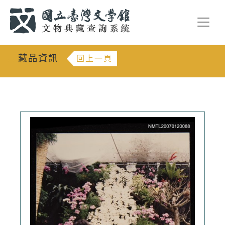
跳到主要內容
:::
藏品資訊
回上一頁
:::