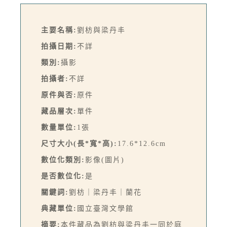
主要名稱:
劉枋與梁丹丰
拍攝日期:
不詳
類別:
攝影
拍攝者:
不詳
原件與否:
原件
藏品層次:
單件
數量單位:
1張
尺寸大小(長*寬*高):
17.6*12.6cm
數位化類別:
影像(圖片)
是否數位化:
是
關鍵詞:
劉枋｜梁丹丰｜蘭花
典藏單位:
國立臺灣文學館
摘要:
本件藏品為劉枋與梁丹丰一同於庭