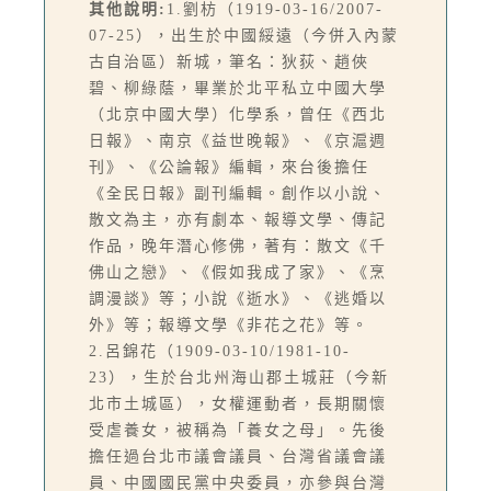
其他說明:
1.劉枋（1919-03-16/2007-
07-25），出生於中國綏遠（今併入內蒙
古自治區）新城，筆名：狄荻、趙俠
碧、柳綠蔭，畢業於北平私立中國大學
（北京中國大學）化學系，曾任《西北
日報》、南京《益世晚報》、《京滬週
刊》、《公論報》編輯，來台後擔任
《全民日報》副刊編輯。創作以小說、
散文為主，亦有劇本、報導文學、傳記
作品，晚年潛心修佛，著有：散文《千
佛山之戀》、《假如我成了家》、《烹
調漫談》等；小說《逝水》、《逃婚以
外》等；報導文學《非花之花》等。
2.呂錦花（1909-03-10/1981-10-
23），生於台北州海山郡土城莊（今新
北市土城區），女權運動者，長期關懷
受虐養女，被稱為「養女之母」。先後
擔任過台北市議會議員、台灣省議會議
員、中國國民黨中央委員，亦參與台灣