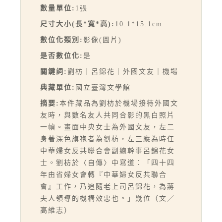
數量單位:
1張
尺寸大小(長*寬*高):
10.1*15.1cm
數位化類別:
影像(圖片)
是否數位化:
是
關鍵詞:
劉枋｜呂錦花｜外國文友｜機場
典藏單位:
國立臺灣文學館
摘要:
本件藏品為劉枋於機場接待外國文
友時，與數名友人共同合影的黑白照片
一幀。畫面中央女士為外國文友，左二
身著深色旗袍者為劉枋，左三應為時任
中華婦女反共聯合會副總幹事呂錦花女
士。劉枋於〈自傳〉中寫道：「四十四
年由省婦女會轉『中華婦女反共聯合
會』工作，乃追隨老上司呂錦花，為蔣
夫人領導的機構效忠也。」幾位（文／
高維志）