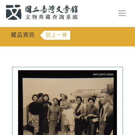
跳到主要內容
:::
藏品資訊
回上一頁
:::