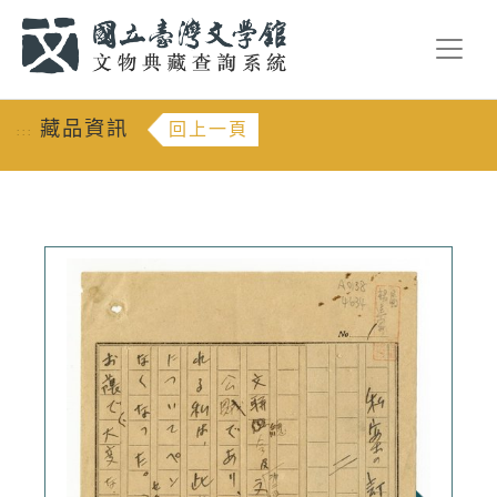
跳到主要內容
:::
藏品資訊
回上一頁
:::