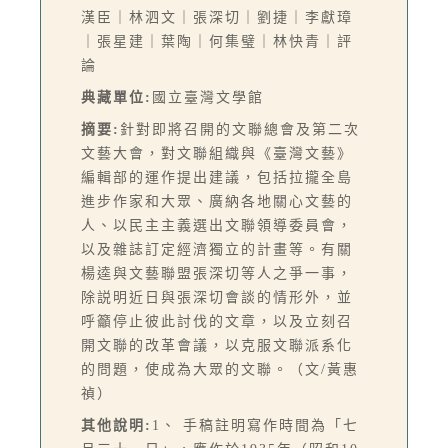
漢臣｜林泗文｜張深切｜劉捷｜李獻璋
｜張星建｜葉陶｜何集璧｜林快青｜評
論
典藏單位:
國立臺灣文學館
摘要:
針對即將召開的文聯總會及第二次
文藝大會，對文聯組織與《臺灣文藝》
編輯部的運作提出建議，包括拉攏全島
進步作家和大眾、廣納各地關心文藝的
人、以民主主義選出文聯領導委員會，
以及雜誌訂定經濟獨立的計畫等。有關
楊逵與文藝聯盟張深切等人之爭一事，
除説明近日與張深切會談的情形外，並
呼籲停止彼此討伐的文章，以及立刻召
開文聯的改革會議，以克服文聯派系化
的問題，使成為大眾的文聯。（文/黃惠
禎）
其他說明:
1、 手稿註明寫作時間為「七