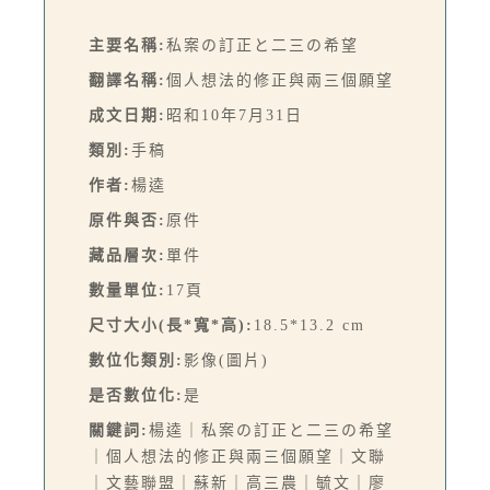
主要名稱:
私案の訂正と二三の希望
翻譯名稱:
個人想法的修正與兩三個願望
成文日期:
昭和10年7月31日
類別:
手稿
作者:
楊逵
原件與否:
原件
藏品層次:
單件
數量單位:
17頁
尺寸大小(長*寬*高):
18.5*13.2 cm
數位化類別:
影像(圖片)
是否數位化:
是
關鍵詞:
楊逵｜私案の訂正と二三の希望
｜個人想法的修正與兩三個願望｜文聯
｜文藝聯盟｜蘇新｜高三農｜毓文｜廖