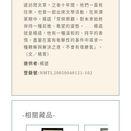
逵訪問文章。之後十年間，他們一直有
往來，也曾一起出席文學活動，在宋澤
萊眼中，楊逵「常保樂觀，對未來始終
保持一種前進、瞻望的姿態。……楊逵
就是楊逵，他有一種溫和的、持平的表
情，盡量在富有衝擊性的事件中尋求一
種瞭解與解決之道，不會有壞脾氣」。
（文／楊菁）
提供者:
楊建
登錄號:
NMTL20050040121-102
-相關藏品-