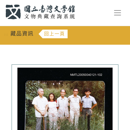
跳到主要內容
:::
藏品資訊
回上一頁
:::