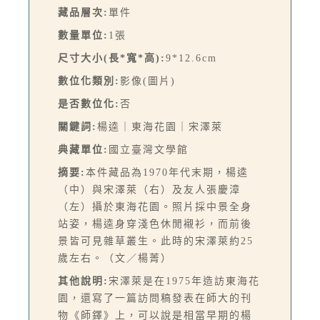
藏品層次:
單件
數量單位:
1張
尺寸大小(長*寬*高):
9*12.6cm
數位化類別:
影像(圖片)
是否數位化:
否
關鍵詞:
楊逵｜東海花園｜宋澤萊
典藏單位:
國立臺灣文學館
摘要:
本件藏品為1970年代末期，楊逵
（中）與宋澤萊（右）及友人張慶漳
（左）攝於東海花園。照片採中景全身
站姿，楊逵身穿淺色休閒襯衫，而前後
景皆可見雜草叢生。此時的宋澤萊約25
歲左右。（文／楊菁）
其他說明:
宋澤萊是在1975年造訪東海花
園，還寫了一篇訪問稿發表在師大的刊
物《師鐸》上，可以說是相當早期的楊