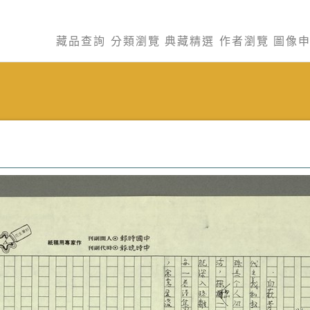
藏品查詢
分類瀏覽
典藏精選
作者瀏覽
圖像