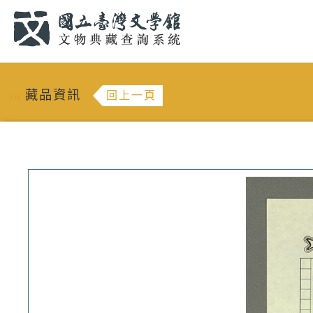
跳到主要內容
:::
藏品資訊
回上一頁
:::