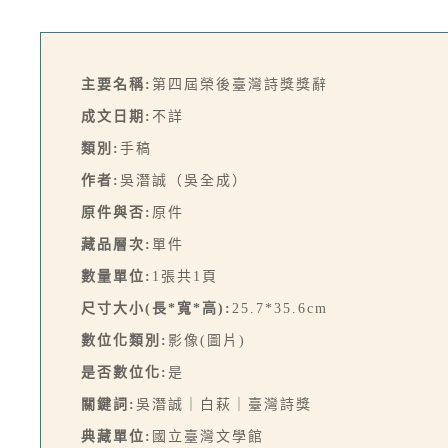
主要名稱:
第四屆榮後臺灣詩獎獎辭
成文日期:
不詳
類別:
手稿
作者:
吳潛誠（吳全成）
原件與否:
原件
藏品層次:
單件
數量單位:
1張共1頁
尺寸大小(長*寬*高):
25.7*35.6cm
數位化類別:
影像(圖片)
是否數位化:
是
關鍵詞:
吳潛誠｜白萩｜臺灣詩獎
典藏單位:
國立臺灣文學館