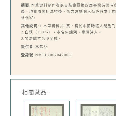
摘要:
本筆資料是作者為白萩獲得第四屆臺灣詩獎時
義、現實風尚的洗禮後，戮力建構個人特色與本土
蔡佩家）
其他說明:
1.本筆資料共1頁，寫於中國時報人間副
2.白萩（1937-），本名何錦榮，臺灣詩人。
3.吳潛誠本名吳全成。
提供者:
林紫芬
登錄號:
NMTL20070420061
-相關藏品-