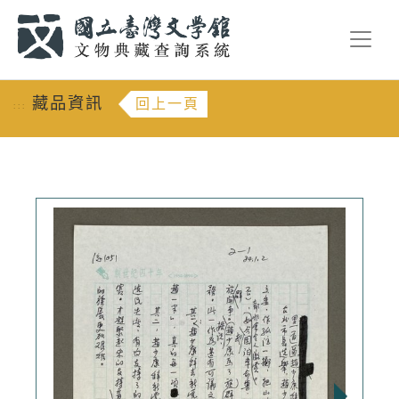
跳到主要內容
:::
藏品資訊
回上一頁
:::