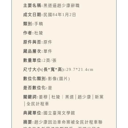
主要名稱:
黑道逼趙少康辭職
成文日期:
民國84年1月2日
類別:
手稿
作者:
杜陵
原件與否:
原件
藏品層次:
單件
數量單位:
2頁/張
尺寸大小(長*寬*高):
29.7*21.4cm
數位化類別:
影像(圖片)
是否數位化:
是
關鍵詞:
姜穆│杜陵｜黑道│趙少康│新黨
│全民計程車
典藏單位:
國立臺灣文學館
摘要:
趙少康因泊車命案被全民計程車聯