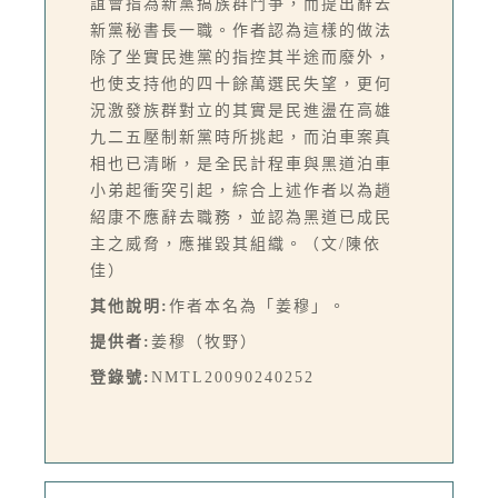
誼會指為新黨搞族群鬥爭，而提出辭去
新黨秘書長一職。作者認為這樣的做法
除了坐實民進黨的指控其半途而廢外，
也使支持他的四十餘萬選民失望，更何
況激發族群對立的其實是民進盪在高雄
九二五壓制新黨時所挑起，而泊車案真
相也已清晰，是全民計程車與黑道泊車
小弟起衝突引起，綜合上述作者以為趙
紹康不應辭去職務，並認為黑道已成民
主之威脅，應摧毀其組織。（文/陳依
佳）
其他說明:
作者本名為「姜穆」。
提供者:
姜穆（牧野）
登錄號:
NMTL20090240252