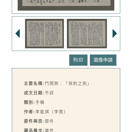
列印
主要名稱:
鬥鬧熱：「保釣之劍」
成文日期:
不詳
類別:
手稿
作者:
李能祺（李喬）
原件與否:
原件
藏品層次:
單件