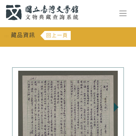
跳到主要內容
:::
藏品資訊
回上一頁
:::