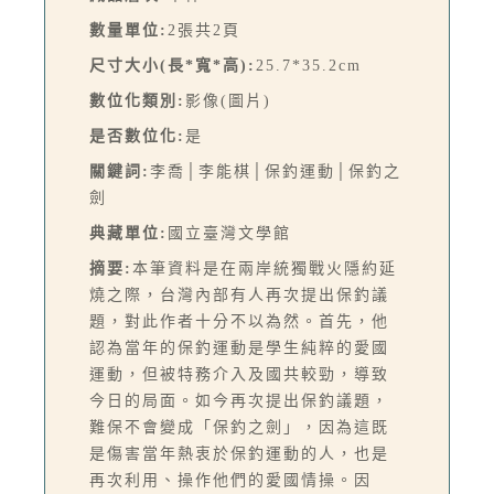
數量單位:
2張共2頁
尺寸大小(長*寬*高):
25.7*35.2cm
數位化類別:
影像(圖片)
是否數位化:
是
關鍵詞:
李喬│李能棋│保釣運動│保釣之
劍
典藏單位:
國立臺灣文學館
摘要:
本筆資料是在兩岸統獨戰火隱約延
燒之際，台灣內部有人再次提出保釣議
題，對此作者十分不以為然。首先，他
認為當年的保釣運動是學生純粹的愛國
運動，但被特務介入及國共較勁，導致
今日的局面。如今再次提出保釣議題，
難保不會變成「保釣之劍」，因為這既
是傷害當年熱衷於保釣運動的人，也是
再次利用、操作他們的愛國情操。因