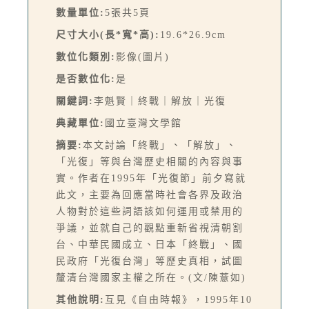
數量單位:
5張共5頁
尺寸大小(長*寬*高):
19.6*26.9cm
數位化類別:
影像(圖片)
是否數位化:
是
關鍵詞:
李魁賢｜終戰｜解放｜光復
典藏單位:
國立臺灣文學館
摘要:
本文討論「終戰」、「解放」、
「光復」等與台灣歷史相關的內容與事
實。作者在1995年「光復節」前夕寫就
此文，主要為回應當時社會各界及政治
人物對於這些詞語該如何運用或禁用的
爭議，並就自己的觀點重新省視清朝割
台、中華民國成立、日本「終戰」、國
民政府「光復台灣」等歷史真相，試圖
釐清台灣國家主權之所在。(文/陳薏如)
其他說明:
互見《自由時報》，1995年10