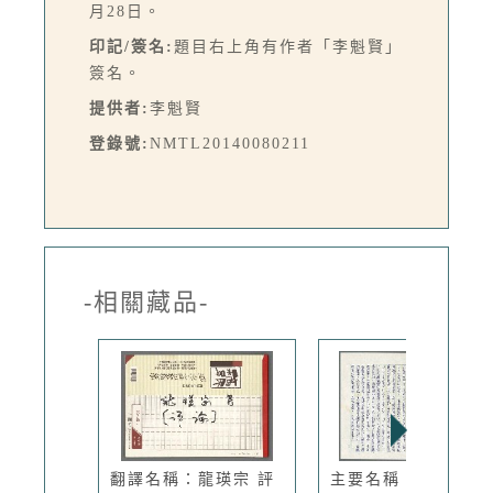
月28日。
印記/簽名:
題目右上角有作者「李魁賢」
簽名。
提供者:
李魁賢
登錄號:
NMTL20140080211
-相關藏品-
翻譯名稱：龍瑛宗 評
主要名稱：編輯導言