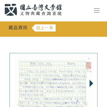
跳到主要內容
:::
藏品資訊
回上一頁
:::