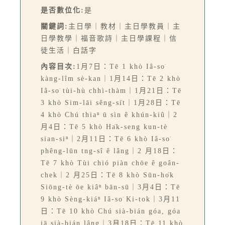
是否數位化:
是
關鍵詞:
主日學｜教材｜主日學教員｜主
日學教學｜福音歌詩｜主日學課程｜信
徒生活｜白話字
內容目次:
1月7日：Tē 1 khò Iâ-so͘
kàng-lîm sè-kan｜1月14日：Tē 2 khò
Iâ-so͘ tùi-hù chhì-thàm｜1月21日：Tē
3 khò Sim-lāi sêng-si̍t｜1月28日：Tē
4 khò Chú thiaⁿ ū sìn ê khún-kiû｜2
月4日：Tē 5 khò Ha̍k-seng kun-tè
sian-siⁿ｜2月11日：Tē 6 khò Iâ-so͘
phêng-lūn tng-sî ê lâng｜2 月18日：
Tē 7 khò Tùi chió piàn chōe ê goân-
chek｜2 月25日：Tē 8 khò Sūn-ho̍k
Siōng-tè ōe kiâⁿ bān-sū｜3月4日：Tē
9 khò Sèng-kiáⁿ Iâ-so͘ Ki-tok｜3月11
日：Tē 10 khò Chú sià-bián góa, góa
iā sià-bián lâng｜3月18日：Tē 11 khò