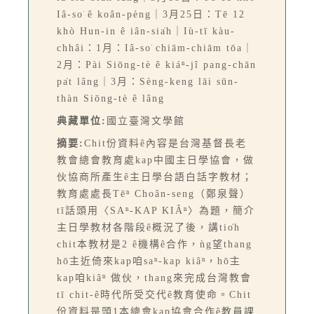
Iâ-so͘ ê koân-pèng｜3月25日：Tē 12
khò Hun-in ê iân-sia̍h｜Iù-tī kàu-
chhâi：1月：Iâ-so͘ chiām-chiām tōa｜
2月：Pài Siōng-tè ê kiáⁿ-jî pang-chān
pa̍t lâng｜3月：Sèng-keng lāi sūn-
thàn Siōng-tè ê lâng
典藏單位:
國立臺灣文學館
摘要:
Chit份資料ê內容是台灣基督長老
教會總會教育處kap中國主日學協會，做
伙協商所產生ê主日學台語白話字教材；
教育處處長Tēⁿ Choân-seng（鄭泉聲）
tī話頭用〈SAⁿ-KAP KIÂⁿ〉為題，簡介
主日學教材各階段ê概況了後，講tio̍h
chit本教材是2 ê機構ê合作，ǹg望thang
hō͘主近倚來kap咱saⁿ-kap kiâⁿ，hō͘主
kap咱kiâⁿ 做伙，thang來完成台灣教會
tī chit-ê時代所受交代ê教育使命。Chit
份資料是頭1本總會kap協會合作ê教員課