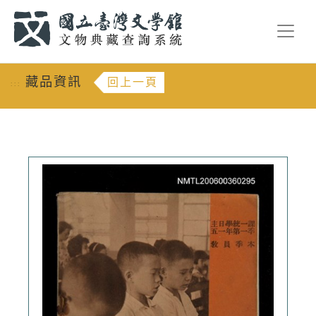
跳到主要內容
:::
藏品資訊
回上一頁
:::