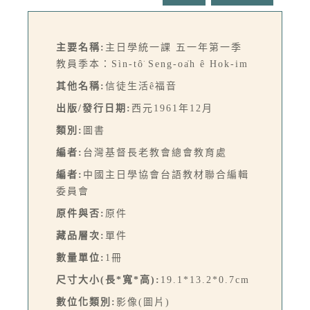
主要名稱:
主日學統一課 五一年第一季
教員季本：Sìn-tô͘ Seng-oa̍h ê Hok-im
其他名稱:
信徒生活ê福音
出版/發行日期:
西元1961年12月
類別:
圖書
編者:
台灣基督長老教會總會教育處
編者:
中國主日學協會台語教材聯合編輯
委員會
原件與否:
原件
藏品層次:
單件
數量單位:
1冊
尺寸大小(長*寬*高):
19.1*13.2*0.7cm
數位化類別:
影像(圖片)