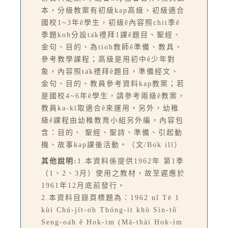
本，分級教案有初級kap高級，初級適合
國校1~3年ê學生，初級ê內容照chit季ê
季題koh分設ta̍k禮拜1課ê題目、聖經、
金句、目的、為tio̍h教師ê準備、教具、
參考教學課程；高級是用初中ê少年對
象，內容照ta̍k禮拜ê題目，準備經文、
金句、目的、教員參考資料kap教案；若
是國校4~6年ê學生，請參考兩級ê教案，
教員ka-kī取適合ê來運用。另外，幼稚
級ê課程由幼稚教育小組另外編，內容包
含：目的、 聖經、聖詩、準備、引起動
機、故事kap課後活動。（文/Bo̍k ilī）
其他說明:
1.本資料係提供1962年 第1季
（1、2、3月）使用之教材，故至遲應於
1961年12月底前發行。
2.本資料目錄頁標題為：1962 nî Tē 1
kùi Chú-ji̍t-o̍h Thóng-it khò Sìn-tô͘
Seng-oa̍h ê Hok-im (Mā-thài Hok-im