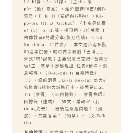
Lú-bí譯。An-kî譯，〈主ah，求
pûn（歕）靈氣〉，紹介聖詩60首ê創作
背景。T. K. H〈聖經內ê禮物〉。Kè-
pó-tek（H. B. Gibbud）〈上帝是信實
ê〉(5)，S. H.譯，接頂期，1位美國自
由傳教者ê見證分享(後期待續)。Chiā
Sù-chhoan〈1粒麥〉，本文是台南神院
80週年院慶，暗時做宗教劇「巴博士」
葬式ê時ê說教；主要紀念巴克禮tī台灣所
做ê工，就是十足展現出1粒麥ê精神。消
息報導，〈Ò-su-pún tī 台南所做ê
工〉。紐約消息：Bí-lī Kek-lân 盛大ê
佈道會tī紐約大城進行中。後面是Liāu
Tit（廖得）〈68回憶錄〉，廖得牧師ê
回憶錄（連載）。短文，編輯室〈我
thang先去〉。最後是聖經問題：〈彌
迦〉、前期答案：〈約拿〉。（文/Bo̍k
ilī）
其他說明:
1.內文第24頁〈病疼ê聖徒tio̍h