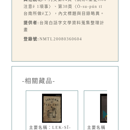
注意ê 1項事〉、第38頁〈Ò-su-pún tī
台南所做ê工〉，內文標題與目錄略異。
提供者:
台灣白話字文學資料蒐集整理計
畫
登錄號:
NMTL20080360604
-相關藏品-
主要名稱：LEK-SĪ-
主要名稱：TIT-KIÙ