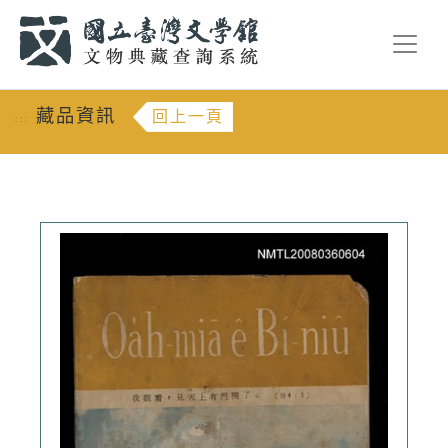
跳到主要內容
:::
藏品資訊
回上一頁
:::