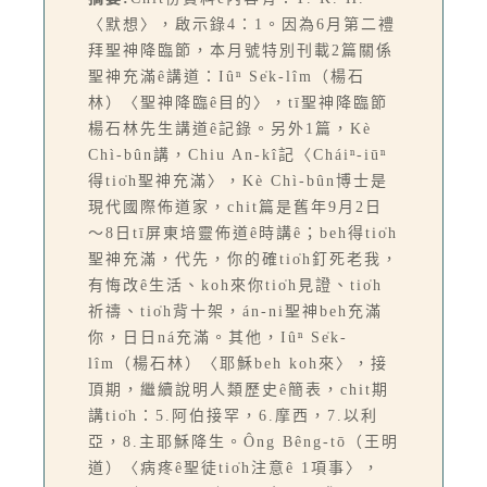
〈默想〉，啟示錄4：1。因為6月第二禮
拜聖神降臨節，本月號特別刊載2篇關係
聖神充滿ê講道：Iûⁿ Se̍k-lîm（楊石
林）〈聖神降臨ê目的〉，tī聖神降臨節
楊石林先生講道ê記錄。另外1篇，Kè
Chì-bûn講，Chiu An-kî記〈Cháiⁿ-iūⁿ
得tio̍h聖神充滿〉，Kè Chì-bûn博士是
現代國際佈道家，chit篇是舊年9月2日
～8日tī屏東培靈佈道ê時講ê；beh得tio̍h
聖神充滿，代先，你的確tio̍h釘死老我，
有悔改ê生活、koh來你tio̍h見證、tio̍h
祈禱、tio̍h背十架，án-ni聖神beh充滿
你，日日ná充滿。其他，Iûⁿ Se̍k-
lîm（楊石林）〈耶穌beh koh來〉，接
頂期，繼續說明人類歷史ê簡表，chit期
講tio̍h：5.阿伯接罕，6.摩西，7.以利
亞，8.主耶穌降生。Ông Bêng-tō（王明
道）〈病疼ê聖徒tio̍h注意ê 1項事〉，