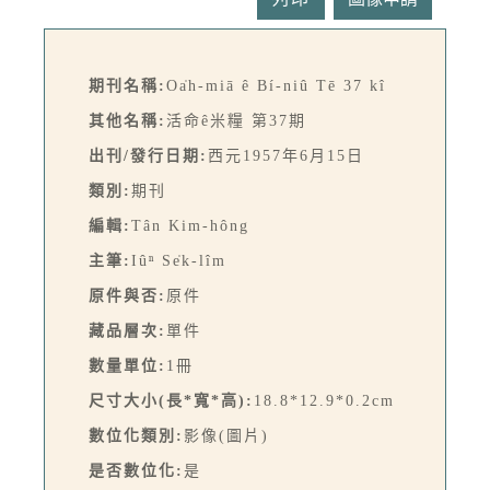
期刊名稱:
Oa̍h-miā ê Bí-niû Tē 37 kî
其他名稱:
活命ê米糧 第37期
出刊/發行日期:
西元1957年6月15日
類別:
期刊
編輯:
Tân Kim-hông
主筆:
Iûⁿ Se̍k-lîm
原件與否:
原件
藏品層次:
單件
數量單位:
1冊
尺寸大小(長*寬*高):
18.8*12.9*0.2cm
數位化類別:
影像(圖片)
是否數位化:
是