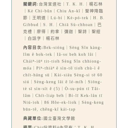
關鍵詞:
台灣宣道社｜T. K. H.｜楊石林
｜Kè Chì-bûn｜Chiu An-kî｜聖神降臨
節｜王明道｜Lú-bí｜Kè-pó-tek｜H. B.
Gibbud｜S. H.｜Chiā Sù-chhoan｜巴
克禮｜廖得｜約拿｜彌迦｜聖詩｜聖經
｜白話字｜楊石林
內容目次:
Be̍k-sióng｜Sèng Sîn kàng-
lîm ê bo̍k-tek｜Iâ-so͘ beh koh lâi｜
Cháiⁿ-iūⁿ tit-tio̍h Sèng Sîn chhiong-
móa｜Pīⁿ-thiàⁿ ê sìn-tô͘ tio̍h chù-ì ê
chi̍t-hāng sū｜Kài-siāu Sèng-si tē 60
siú｜Sèng-keng lāi ê lé-mi̍h｜Siōng-
tè sī sìn-si̍t ê (5)｜Ò-su-pún tī Tâi-
lâm｜Chi̍t-lia̍p be̍h｜Bí-lī Kek-lân tī
Niú-io̍k｜86 Hôe-ek-lio̍k | Sèng-keng
būn-tê, chêng-kî kái-tap
典藏單位:
國立臺灣文學館
摘要:
Chit份資料ê內容有：T. K. H.