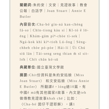
關鍵詞:
朱約安｜文安｜見證故事｜教會
公報｜白話字｜Joan Stuart｜Annie E
Butler
內容目次:
Cha-bó͘ gín-ná kan-chèng
Iâ-so͘｜Chīn-tiong kàu sí｜Kî-tó ê lō͘-
ēng｜Khám-gām pìⁿ-chòe tì-sek｜
Ngá-kok khì kìⁿ-tio̍h Lú-ông｜Sèng-
chheh chòe pó-pòe｜Hái-lí｜Ūi Chú
siū lān｜Tāi-seng seng thian m̄ sī sit-
lo̍h｜Chi̍t chân kó͘-sū
典藏單位:
國立臺灣文學館
摘要:
Chit份資料是朱約安姑娘（Miss
Joan Stuart） 和文安姑娘（Miss Annie
E Butler） 所翻譯ê，lóng總10篇，有
中國ê mā有其他國家ê故事，內文是teh
做傳教見證故事khah chē；比如：
〈Cha-bó͘ 囡仔干證耶穌〉，講1