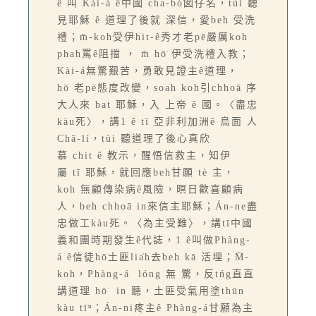
ê 叫 Kài-á ê中國 cha-bó͘囡仔名，tùi 聽
見耶穌 ê 道理了後就 深信，愛beh 受洗
禮；m̄-koh受伊hit-ê秀才老pē嚴厲koh
phah罵ê阻擋 ， m̄ hō͘ 伊受洗禮入教；
Kài-á無驚艱苦，勇敢見證主ê道理，
hō͘ 老pē態度改變，soah koh引chhoā 序
大人來 bat 耶穌，入 上帝 ê 國。〈盡忠
kàu死〉，講1 ê tī 亞非利加洲ê 烏面 人
Chā-lí，tùi 聽道理了後心真欣
慕 chit ê 教示，醒悟信救主，知伊
屬 tī 耶穌，就回應beh甘願 tè 主，
koh 無顧傳染病ê風險，暝日歡喜顧病
人，beh chhoā in來信主耶穌；Án-ne盡
忠做工kàu死。〈為主受難〉，講tī中國
義和團時期發生ê代誌，1 ê叫做Phàng-
á ê信徒hō͘土匪lia̍h去beh kā 活埋；M̄-
koh，Phàng-á lóng 無 驚，反tńg直直
講道理 hō͘ in 聽，土匪受氣用塗thūn
kàu tīⁿ；Án-ni疼主ê Phàng-á甘願為主