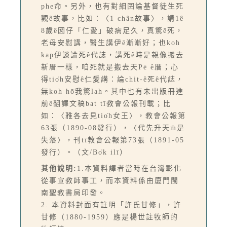
phe命。另外，也有對細囝論基督徒生死
觀ê故事，比如：〈1 chân故事〉，講1ê
8歲ê囡仔「仁愛」破病足久，真驚ē死，
老母安慰講，醫生講伊ē漸漸好；也koh
kap伊談論死ê代誌，講死ê時是親像搬去
新厝一樣，咱死就是搬去天Pē ê厝；心
得tio̍h安慰ê仁愛講：論chit-ê死ê代誌，
無koh hō͘我驚lah。其中也有未出版冊進
前ê翻譯文稿bat tī教會公報刊載；比
如：〈雅各去見tio̍h女王〉，教會公報第
63張（1890-08發行），〈代先升天m̄是
失落〉，刊tī教會公報第73張（1891-05
發行）。（文/Bo̍k ilī）
其他說明:
1.本資料譯者當時在台灣彰化
從事宣教師事工，而本資料係由廈門閩
南聖教書局印發。
2. 本資料封面有註明「許氏甘修」，許
甘修（1880-1959）應是楊世註牧師的