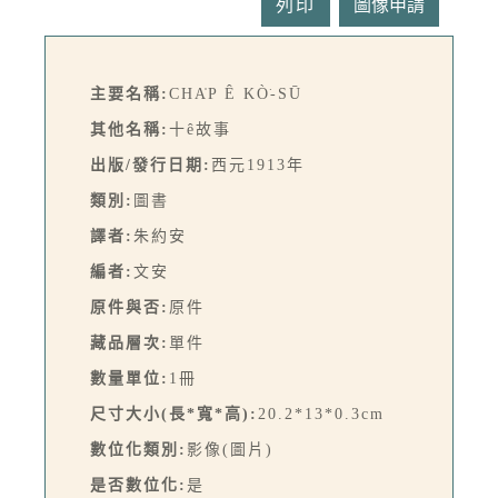
列印
主要名稱:
CHA̍P Ê KÒ͘-SŪ
其他名稱:
十ê故事
出版/發行日期:
西元1913年
類別:
圖書
譯者:
朱約安
編者:
文安
原件與否:
原件
藏品層次:
單件
數量單位:
1冊
尺寸大小(長*寬*高):
20.2*13*0.3cm
數位化類別:
影像(圖片)
是否數位化:
是