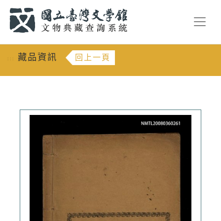
跳到主要內容
:::
藏品資訊
回上一頁
:::