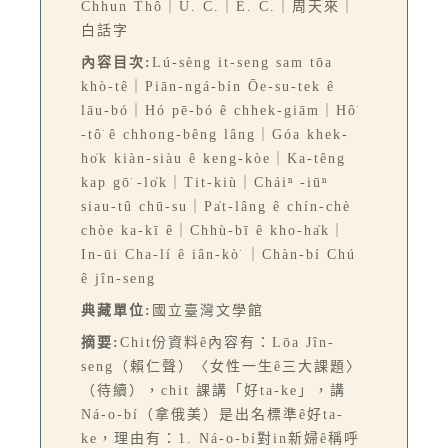
Chhun Thô｜U. C.｜E. C.｜周天來｜
白話字
內容目次:
Lú-sèng it-seng sam tōa
khò-tê｜Piān-ngá-bín Ōe-su-tek ê
lāu-bó｜Hó pē-bó ê chhek-giām｜Hô͘
-tô͘ ê chhong-bêng lâng｜Góa khek-
ho̍k kiàn-siàu ê keng-kòe｜Ka-têng
kap gō͘ -lo̍k｜Tit-kiù｜Cháiⁿ -iūⁿ
siau-tû chū-su｜Pa̍t-lâng ê chín-chè
chòe ka-kī ê｜Chhù-bī ê kho-ha̍k｜
In-ūi Cha-lí ê iân-kò͘ ｜Chàn-bí Chú
ê jîn-seng
典藏單位:
國立臺灣文學館
摘要:
Chit份資料ê內容有：Lōa Jîn-
seng（賴仁聲）〈女性一生ê三大課題〉
（待續），chit 課講「好ta-ke」，講
Ná-o-bí（拿俄美）是出名標準ê好ta-
ke，理由有：1. Ná-o-bí對in新婦ê稱呼