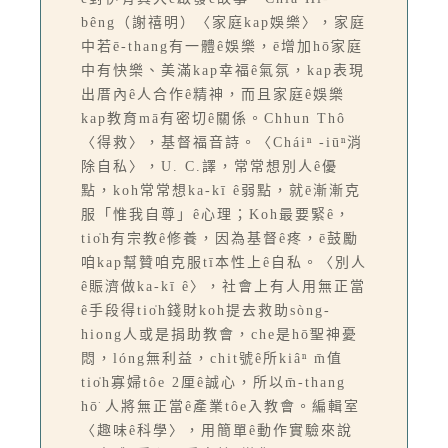
bêng（謝禧明）〈家庭kap娛樂〉，家庭
中若ē-thang有一體ê娛樂，ē增加hō͘家庭
中有快樂、美滿kap幸福ê氣氛，kap表現
出厝內ê人合作ê精神，而且家庭ê娛樂
kap教育mā有密切ê關係。Chhun Thô
〈得救〉，基督福音詩。〈Cháiⁿ -iūⁿ消
除自私〉，U. C.譯，常常想別人ê優
點，koh常常想ka-kī ê弱點，就ē漸漸克
服「惟我自尊」ê心理；Koh最要緊ê，
tio̍h有宗教ê修養，因為基督ê疼，ē鼓勵
咱kap幫贊咱克服tī本性上ê自私。〈別人
ê賑濟做ka-kī ê〉，社會上有人用無正當
ê手段得tio̍h錢財koh提去救助sòng-
hiong人或是捐助教會，che是hō͘聖神憂
悶，lóng無利益，chit號ê所kiâⁿ m̄值
tio̍h寡婦tôe 2厘ê誠心，所以m̄-thang
hō͘ 人將無正當ê產業tôe入教會。編輯室
〈趣味ê科學〉，用簡單ê動作實驗來說