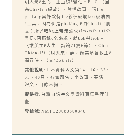
明人體ê重心、垂直線ê變化。E. C.〈因
為Cha-lí ê緣故〉，喻道故事，講1 ê
pù-lâng真好款待1 ê衫褲破爛koh破病面
ê士兵，因為伊是pù-lâng ê囝Cha-lí ê朋
友；所以咱ǹg上帝無論求sím-mi̍h，tio̍h
靠伊ê囝耶穌ê名來求，就beh得tio̍h。
〈讚美主ê人生—詩篇71篇6節〉，Chiu
Thian-lâi（周天來）譯，讚美基督救主ê
福音詩。（文/Bo̍k ilī）
其他說明:
1.本資料內文第14、16、32、
35、48頁，有無題名：小故事、笑話、
短文，目錄未揭。
提供者:
台灣白話字文學資料蒐集整理計
畫
登錄號:
NMTL20080360340