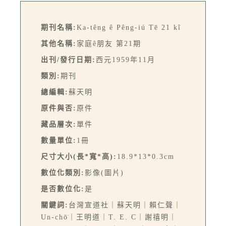
期刊名稱:
Ka-têng ê Pêng-iú Tē 21 kî
其他名稱:
家庭ê朋友 第21期
出刊/發行日期:
西元1959年11月
類別:
期刊
總編輯:
蘇天明
原件與否:
原件
藏品層次:
單件
數量單位:
1冊
尺寸大小(長*寬*高):
18.9*13*0.3cm
數位化類別:
影像(圖片)
是否數位化:
是
關鍵詞:
台灣宣道社｜蘇天明｜賴仁聲｜
Un-chō͘｜王明道｜T. E. C｜謝禧明｜