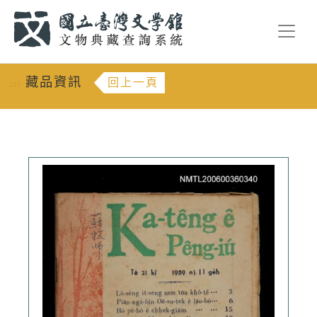
跳到主要內容
:::
藏品資訊
回上一頁
:::