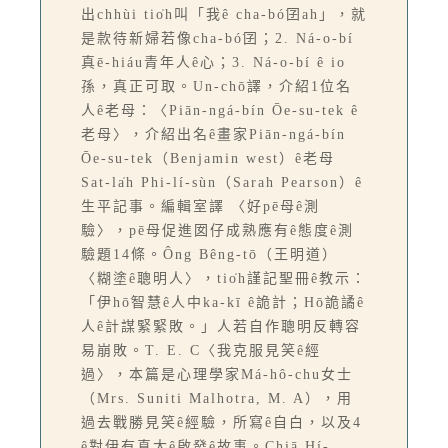
出chhùi tio̍h叫「我ê cha-bó͘囝ah」，就
是款待新婦若像cha-bó͘囝；2. Ná-o-bí
真ē-hiáu青年人ê心；3. Ná-o-bí ê io
孫，真正可取。Un-chō͘譯，介紹1位名
人ê老母：〈Piān-ngá-bín Ōe-su-tek ê
老母〉，介紹出名ê畫家Piān-ngá-bín
Ōe-su-tek（Benjamin west）ê老母
Sat-la̍h Phi-lí-sùn（Sarah Pearson）ê
生平記事。編輯室譯 〈好pē母ê測
驗〉，pē母促進囡仔成熟應有ê態度ê測
驗題14條。Ông Bêng-tō（王明道）
〈糊塗ê聰明人〉，tio̍h謹記聖冊ê教示：
「伊hō͘智慧ê人中ka-kī ê詭計；Hō͘詭譎ê
人ê計謀緊緊敗。」人若自作聰明反轉容
易崩敗。T. E. C〈我克服見笑ê經
過〉，本篇是心理學家Má-hô-chu女士
（Mrs. Suniti Malhotra, M. A），用
過去戰勝見笑ê經驗，所寫ê自白，以及4
ê對伊有真大ê啟發ê故事。Chiā Hí-