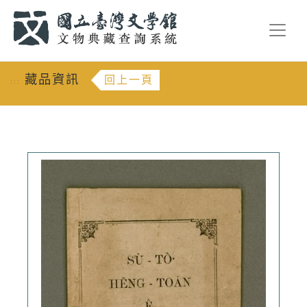
跳到主要內容
:::
藏品資訊
回上一頁
:::