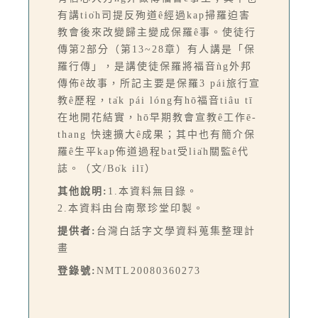
有講tio̍h司提反殉道ê經過kap掃羅迫害
教會後來改變歸主變成保羅ê事。使徒行
傳第2部分（第13~28章）有人講是「保
羅行傳」，是講使徒保羅將福音ǹg外邦
傳佈ê故事，所記主要是保羅3 pái旅行宣
教ê歷程，ta̍k pái lóng有hō͘福音tiâu tī
在地開花結實，hō͘早期教會宣教ê工作ē-
thang 快速擴大ê成果；其中也有簡介保
羅ê生平kap佈道過程bat受lia̍h關監ê代
誌。（文/Bo̍k ilī）
其他說明:
1.本資料無目錄。
2.本資料由台南聚珍堂印製。
提供者:
台灣白話字文學資料蒐集整理計
畫
登錄號:
NMTL20080360273