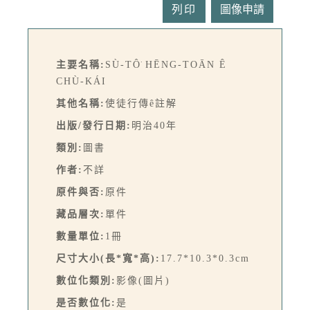
列印
主要名稱:
SÙ-TÔ͘ HĒNG-TOĀN Ê
CHÙ-KÁI
其他名稱:
使徒行傳ê註解
出版/發行日期:
明治40年
類別:
圖書
作者:
不詳
原件與否:
原件
藏品層次:
單件
數量單位:
1冊
尺寸大小(長*寬*高):
17.7*10.3*0.3cm
數位化類別:
影像(圖片)
是否數位化:
是