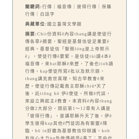
關鍵詞:
行傳｜福音傳｜彼得行傳｜保羅
行傳｜白話字
典藏單位:
國立臺灣文學館
摘要:
Chit份資料ê內容thang講是使徒行
傳各章ê摘要，聖經是基督信徒足重要ê
經典，基督徒信「聖冊lóng是上帝默示
ê」，使徒行傳ê要緊，是信徒tùi讀4本ê
福音傳，來bat耶穌ê來歷，了後也tio̍h讀
行傳，kap使徒所寫ê批以及默示錄，
thang講究救世真理，知古早教會ê來
歷。使徒行傳記載救主耶穌chiūⁿ天了
後，託tiōng hō͘ 伊ê使徒，所做ê代誌，
來設立興起主ê教會。本資料ê內容thang
分做2大部分，頭前第1～12章有人講是
「彼得行傳」，是講耶穌升天了後，伊ê
學生彼得kap其他ê門徒因為有聖靈ê降
臨，hō͘ in好膽為基督教信仰辯護，koh
有信心大力ǹg外做傳福音ê事工；其中也