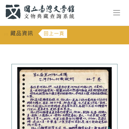
跳到主要內容
:::
藏品資訊
回上一頁
:::