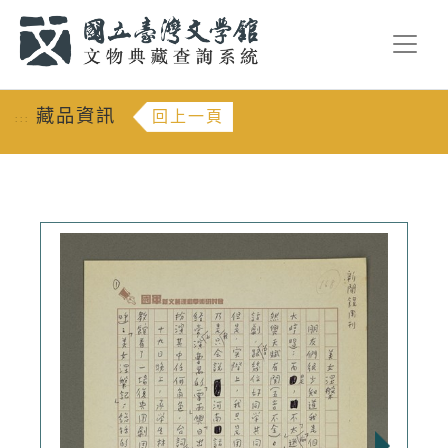
跳到主要內容
:::
藏品資訊
回上一頁
:::