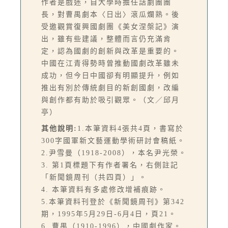
作者是戲迷，自大學時擔任話劇團團
長，對曹禺劇本〈日出〉滾瓜爛熟。後
受邀觀賞復興國劇團《美女涅槃記》演
出，雖有些建議，整體而言仍充滿肯
定，認為國劇的創新與改革是重要的。
中國在江青得勢時曾推動國劇改革雖未
成功，但今日中國卻有明顯提升，例如
推出有別於傳統劇目的新創國劇，改編
與創作都有助於吸引觀眾。（文／邱月
亭）
其他說明:
1.本筆資料4張共4頁，書寫於
300字國軍新文藝運動學術研討會稿紙。
2.尹雪曼（1918-2008），本名尹光榮。
3. 第1頁標題下有作者署名，右側註記
「新聞鏡周刊（共四頁）」。
4. 本筆資料有多處修改增補痕跡。
5.本筆資料刊登於《新聞鏡周刊》第342
期，1995年5月29日-6月4日，頁21。
6. 曹禺（1910-1996），中國劇作家。