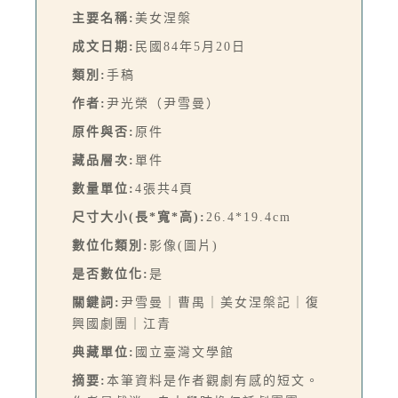
主要名稱:
美女涅槃
成文日期:
民國84年5月20日
類別:
手稿
作者:
尹光榮（尹雪曼）
原件與否:
原件
藏品層次:
單件
數量單位:
4張共4頁
尺寸大小(長*寬*高):
26.4*19.4cm
數位化類別:
影像(圖片)
是否數位化:
是
關鍵詞:
尹雪曼｜曹禺｜美女涅槃記｜復
興國劇團｜江青
典藏單位:
國立臺灣文學館
摘要:
本筆資料是作者觀劇有感的短文。