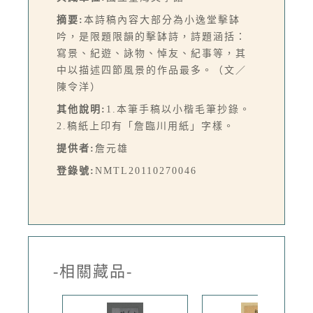
摘要:
本詩稿內容大部分為小逸堂擊缽
吟，是限題限韻的擊缽詩，詩題涵括：
寫景、紀遊、詠物、悼友、紀事等，其
中以描述四節風景的作品最多。（文／
陳令洋）
其他說明:
1.本筆手稿以小楷毛筆抄錄。
2.稿紙上印有「詹臨川用紙」字樣。
提供者:
詹元雄
登錄號:
NMTL20110270046
-相關藏品-