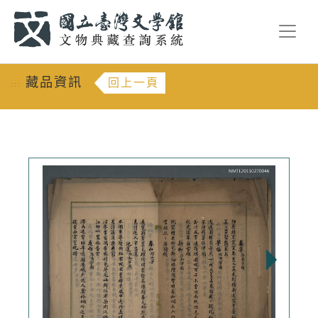
跳到主要內容
:::
藏品資訊
回上一頁
:::