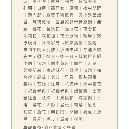
成｜烟柳吟｜新月｜相思一夜情多少｜
孔明｜白蓮｜窈窕女｜感懷｜夜中夢醒
｜題人影｜戲賀子南燕喜｜寄小逸堂諸
君｜月夜感懷｜答風家見示步原韻｜無
題｜桃花｜含笑花｜雞冠花｜夜合花｜
金錢花｜栽花種｜夜坐感懷｜幽居｜郊
原晚眺｜答風家見示旅次病懷｜無題｜
未到平明又別離｜小園早起｜奉達汝鏘
先生示慰｜御大典後一日入城觀燈夜歸
小園｜無題｜園中養疾｜閒居｜無題｜
又疊前韻｜病起試行｜野望｜無題｜梅
雪吟｜餞歲｜老妓｜早春｜龍井觀泉｜
碧桃｜苔錢｜江月｜花酒吟｜病中書事
｜祝養老典｜祝饗老典｜諸葛廬｜太真
春睡圖｜秋蝶｜十月桃花｜漁家樂｜水
碓｜燈花｜人影｜盆松｜電燈｜磨劍｜
晚粧｜瓶花｜樂耕門｜夕陽｜觀魚｜撲
蝶｜春夢｜醉月｜畫菊｜秋風
典藏單位:
國立臺灣文學館