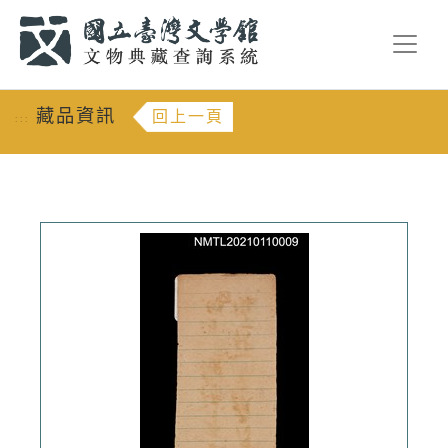
跳到主要內容
:::
藏品資訊
回上一頁
:::