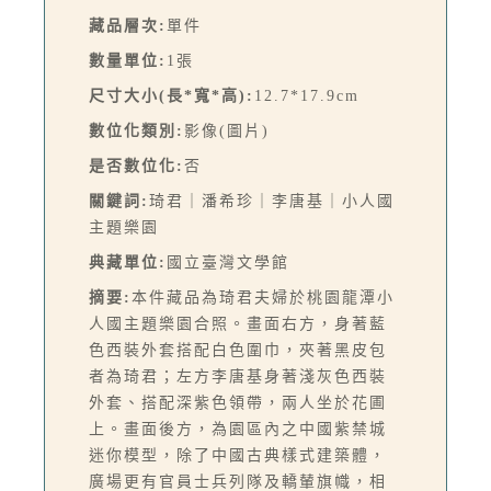
藏品層次:
單件
數量單位:
1張
尺寸大小(長*寬*高):
12.7*17.9cm
數位化類別:
影像(圖片)
是否數位化:
否
關鍵詞:
琦君｜潘希珍｜李唐基｜小人國
主題樂園
典藏單位:
國立臺灣文學館
摘要:
本件藏品為琦君夫婦於桃園龍潭小
人國主題樂園合照。畫面右方，身著藍
色西裝外套搭配白色圍巾，夾著黑皮包
者為琦君；左方李唐基身著淺灰色西裝
外套、搭配深紫色領帶，兩人坐於花圃
上。畫面後方，為園區內之中國紫禁城
迷你模型，除了中國古典樣式建築體，
廣場更有官員士兵列隊及轎輦旗幟，相