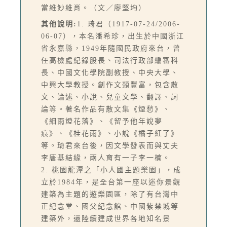
當維妙維肖。（文／廖堅均）
其他說明:
1. 琦君（1917-07-24/2006-
06-07），本名潘希珍，出生於中國浙江
省永嘉縣，1949年隨國民政府來台，曾
任高檢處紀錄股長、司法行政部編審科
長、中國文化學院副教授、中央大學、
中興大學教授。創作文類豐富，包含散
文、論述、小說、兒童文學、翻譯、詞
論等。著名作品有散文集《煙愁》、
《細雨燈花落》、《留予他年說夢
痕》、《桂花雨》、小說《橘子紅了》
等。琦君來台後，因文學發表而與丈夫
李唐基結緣，兩人育有一子李一楠。
2. 桃園龍潭之「小人國主題樂園」，成
立於1984年，是全台第一座以迷你景觀
建築為主題的遊樂園區，除了有台灣中
正紀念堂、國父紀念館、中國紫禁城等
建築外，還陸續建成世界各地知名景