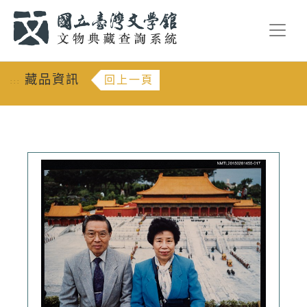
跳到主要內容
:::
藏品資訊
回上一頁
:::