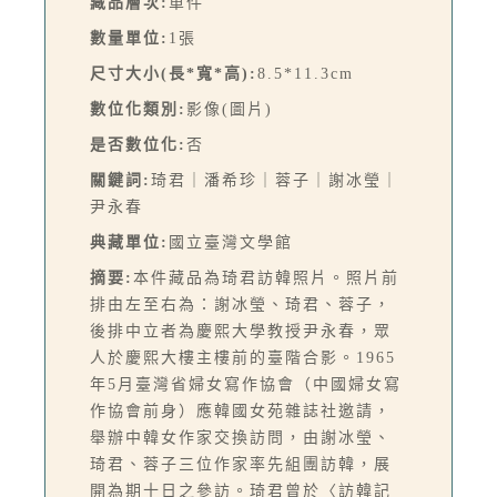
藏品層次:
單件
數量單位:
1張
尺寸大小(長*寬*高):
8.5*11.3cm
數位化類別:
影像(圖片)
是否數位化:
否
關鍵詞:
琦君｜潘希珍｜蓉子｜謝冰瑩｜
尹永春
典藏單位:
國立臺灣文學館
摘要:
本件藏品為琦君訪韓照片。照片前
排由左至右為：謝冰瑩、琦君、蓉子，
後排中立者為慶熙大學教授尹永春，眾
人於慶熙大樓主樓前的臺階合影。1965
年5月臺灣省婦女寫作協會（中國婦女寫
作協會前身）應韓國女苑雜誌社邀請，
舉辦中韓女作家交換訪問，由謝冰瑩、
琦君、蓉子三位作家率先組團訪韓，展
開為期十日之參訪。琦君曾於〈訪韓記