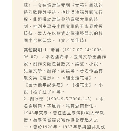
感〉一文追憶當時受到《女苑》雜誌的
熱烈歡迎與接待，也排滿演講與觀光行
程，此照攝於當時參訪慶熙大學的時
刻，推測由專長中國文學的尹永春教授
接待，眾人在以歐式宏偉建築聞名的校
園中合影留念。（文／陳佳琦）
其他說明:
1. 琦君（1917-07-24/2006-
06-07），本名潘希珍，臺灣文學重要作
家，創作文類包含散文、論述、小說、
兒童文學、翻譯、詞論等。著名作品有
散文集《煙愁》、《細雨燈花落》、
《留予他年說夢痕》、《桂花雨》、小
說《橘子紅了》等。
2. 謝冰瑩（1906-9-5/2000-1-5），本
名謝鳴崗，字風寶，籍貫湖南新化，
1948年來臺，曾任國立臺灣師範大學教
授，為臺灣省婦女寫作協會發起人之
一。曾於1926年、1937年參與國共北伐