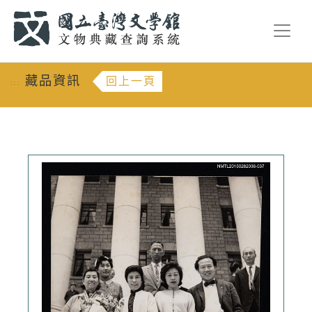
跳到主要內容
:::
藏品資訊
回上一頁
:::