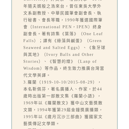
年隨夫婿殷之浩來台，曾任東吳大學外
文系副教授、中華民國筆會副會長、執
行秘書、會長等職，1990年獲選國際筆
會（International PEN，IPEN）終身
副會長。著有詩集《葉落》（One Leaf
Falls）；譯有《綠藻與鹹蛋》（Green
Seaweed and Salted Eggs）、《象牙球
與其地》（Ivory Balls and Other
Stories）、《智慧的燈》（Lanp of
Wisdom）等作品，終生致力推廣台灣當
代文學英譯。
3.羅蘭（1919-10-10/2015-08-29），
本名靳佩芬，著名廣播人、作家，於44
歲時出版第一部散文集《羅蘭小語》，
1969年以《羅蘭散文》獲中山文藝獎散
文類，1994年獲第29屆金鐘獎廣播類，
1995年以《歲月沉沙三部曲》獲國家文
藝獎傳記文學類。