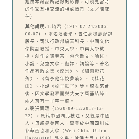
經由本藏品所記錄的影像，可窺見當時
的作家互相交流的相處情景（文／陳威
任）
其他說明:
1.琦君（1917-07-24/2006-
06-07），本名潘希珍，曾任高檢處紀錄
股長、司法行政部編審科長、中國文化
學院副教授、中央大學、中興大學教
授。創作文類豐富，包含散文、論述、
小說、兒童文學、翻譯、詞論等。著名
作品有散文集《煙愁》、《細雨燈花
落》、《留予他年說夢痕》、《桂花
雨》、小說《橘子紅了》等。琦君來台
後，因文學發表而與丈夫李唐基結緣，
兩人育有一子李一楠。
2.殷張蘭熙（1920-09-12/2017-12-
22），原籍中國湖北枝江，父親是中國
人，母親是美國人，畢業於中國四川成
都華西協和大學（West China Union
University）外文系、哈佛大學，1949