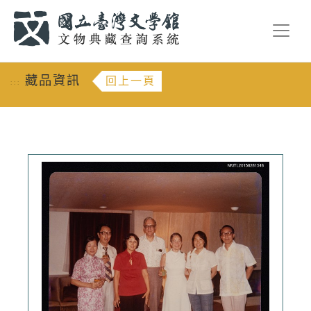
跳到主要內容
:::
藏品資訊
回上一頁
:::