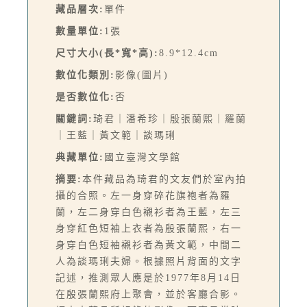
藏品層次:
單件
數量單位:
1張
尺寸大小(長*寬*高):
8.9*12.4cm
數位化類別:
影像(圖片)
是否數位化:
否
關鍵詞:
琦君｜潘希珍｜殷張蘭熙｜羅蘭
｜王藍｜黃文範｜談瑪琍
典藏單位:
國立臺灣文學館
摘要:
本件藏品為琦君的文友們於室內拍
攝的合照。左一身穿碎花旗袍者為羅
蘭，左二身穿白色襯衫者為王藍，左三
身穿紅色短袖上衣者為殷張蘭熙，右一
身穿白色短袖襯衫者為黃文範，中間二
人為談瑪琍夫婦。根據照片背面的文字
記述，推測眾人應是於1977年8月14日
在殷張蘭熙府上聚會，並於客廳合影。