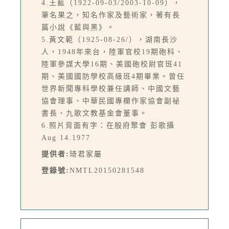
4.王藍（1922-09-03/2003-10-09），
筆名果之，知名作家及藝術家，著有長
篇小說《藍與黑》。
5.黃文範（1925-08-26/），湖南長沙
人，1948年來台，陸軍官校19期砲科、
陸軍參謀大學16期、美國砲校尉官班41
期、美國國防學校高級班4期畢業。曾任
世界新聞專科學校兼任講師、中國文藝
協會理事、中華民國專欄作家協會副祕
書長、九歌文教基金會董事。
6.照片背面有字：在殷府聚會 彭歌攝
Aug 14.1977
提供者:
琦君家屬
登錄號:
NMTL20150281548