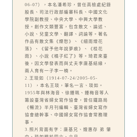
06-07），本名潘希珍，曾任高檢處紀錄
股長、司法行政部編審科長、中國文化
學院副教授、中央大學、中興大學教
授。創作文類豐富，包含散文、論述、
小說、兒童文學、翻譯、詞論等。著名
作品有散文集《煙愁》、《細雨燈花
落》、《留予他年說夢痕》、《桂花
雨》、小說《橘子紅了》等。琦君來臺
後，因文學發表而與丈夫李唐基結緣，
兩人育有一子李一楠。
2.王琰如（1914-07-24/2005-05-
11），本名王琰，筆名一言、琰如。
1955年與林海音、徐鍾珮、鍾梅音等人
籌設臺灣省婦女寫作協會，曾任鐵路局
《暢流》半月刊編輯、臺灣省婦女寫作
協會總幹事、中國婦女寫作協會常務理
事。
3.照片背面有字：唐基兄、嫂惠存 弟 肇
中、琰如贈於四六、六月