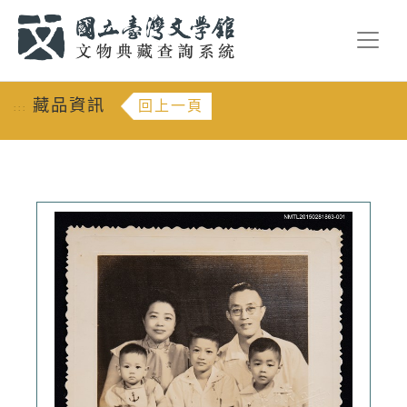
跳到主要內容
:::
藏品資訊
回上一頁
:::