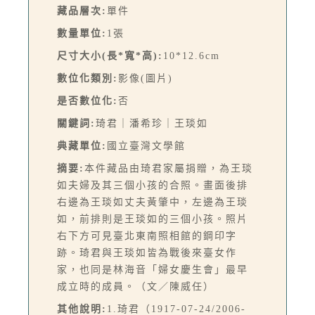
藏品層次:
單件
數量單位:
1張
尺寸大小(長*寬*高):
10*12.6cm
數位化類別:
影像(圖片)
是否數位化:
否
關鍵詞:
琦君｜潘希珍｜王琰如
典藏單位:
國立臺灣文學館
摘要:
本件藏品由琦君家屬捐贈，為王琰
如夫婦及其三個小孩的合照。畫面後排
右邊為王琰如丈夫黃肇中，左邊為王琰
如，前排則是王琰如的三個小孩。照片
右下方可見臺北東南照相館的鋼印字
跡。琦君與王琰如皆為戰後來臺女作
家，也同是林海音「婦女慶生會」最早
成立時的成員。（文／陳威任）
其他說明:
1.琦君（1917-07-24/2006-