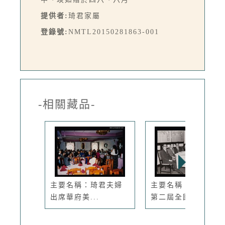
提供者:
琦君家屬
登錄號:
NMTL20150281863-001
-相關藏品-
主要名稱：琦君夫婦
主要名稱：琦君出席
出席華府美...
第二屆全國...