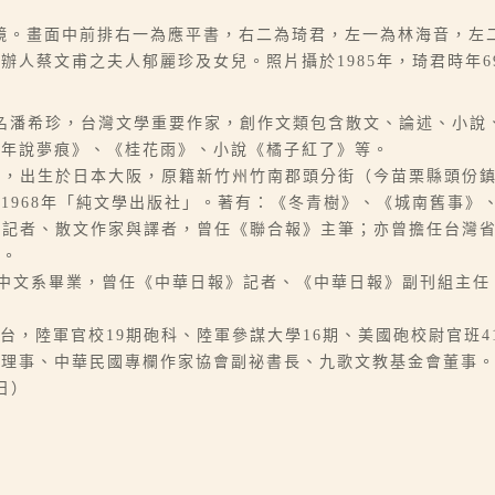
鏡。畫面中前排右一為應平書，右二為琦君，左一為林海音，左
辦人蔡文甫之夫人郁麗珍及女兒。照片攝於1985年，琦君時年
06-07），本名潘希珍，台灣文學重要作家，創作文類包含散文、論述
他年說夢痕》、《桂花雨》、小說《橘子紅了》等。
1），原名林含英，出生於日本大阪，原籍新竹州竹南郡頭分街（今苗栗縣
1968年「純文學出版社」。著有：《冬青樹》、《城南舊事》
），本名夏承楹，記者、散文作家與譯者，曾任《聯合報》主筆；亦曾擔任
音。
台灣大學中文系畢業，曾任《中華日報》記者、《中華日報》副刊組
948年來台，陸軍官校19期砲科、陸軍參謀大學16期、美國砲校尉官
會理事、中華民國專欄作家協會副祕書長、九歌文教基金會董事
3日）