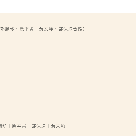
、郁麗珍、應平書、黃文範、鄧佩瑜合照）
麗珍｜應平書｜鄧佩瑜｜黃文範