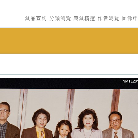
藏品查詢
分類瀏覽
典藏精選
作者瀏覽
圖像