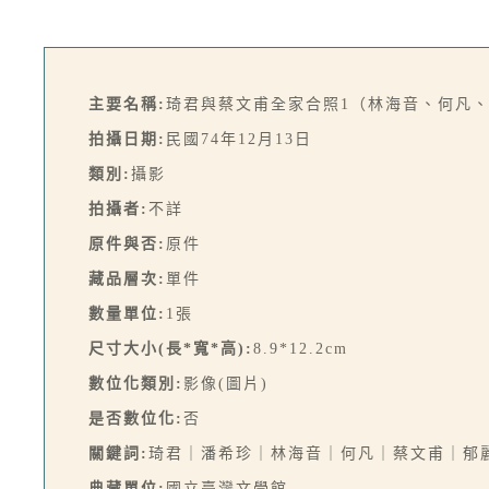
主要名稱:
琦君與蔡文甫全家合照1（林海音、何凡
拍攝日期:
民國74年12月13日
類別:
攝影
拍攝者:
不詳
原件與否:
原件
藏品層次:
單件
數量單位:
1張
尺寸大小(長*寬*高):
8.9*12.2cm
數位化類別:
影像(圖片)
是否數位化:
否
關鍵詞:
琦君｜潘希珍｜林海音｜何凡｜蔡文甫｜郁
典藏單位:
國立臺灣文學館