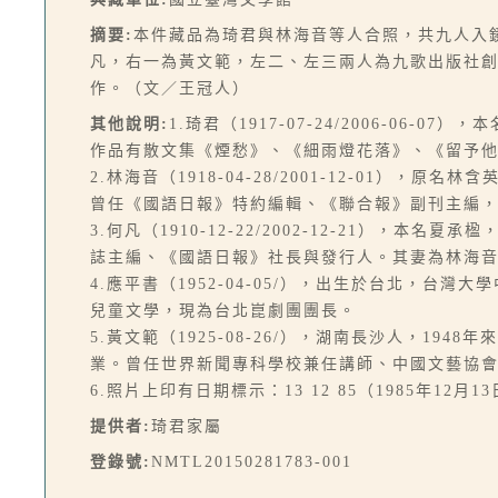
摘要:
本件藏品為琦君與林海音等人合照，共九人入
凡，右一為黃文範，左二、左三兩人為九歌出版社創
作。（文／王冠人）
其他說明:
1.琦君（1917-07-24/2006-
作品有散文集《煙愁》、《細雨燈花落》、《留予
2.林海音（1918-04-28/2001-12-0
曾任《國語日報》特約編輯、《聯合報》副刊主編，
3.何凡（1910-12-22/2002-12-21
誌主編、《國語日報》社長與發行人。其妻為林海
4.應平書（1952-04-05/），出生於台北，
兒童文學，現為台北崑劇團團長。
5.黃文範（1925-08-26/），湖南長沙人，1
業。曾任世界新聞專科學校兼任講師、中國文藝協
6.照片上印有日期標示：13 12 85（1985年12月1
提供者:
琦君家屬
登錄號:
NMTL20150281783-001