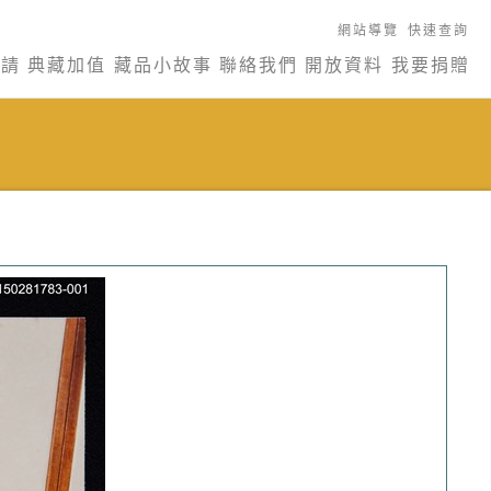
網站導覽
快速查詢
申請
典藏加值
藏品小故事
聯絡我們
開放資料
我要捐贈