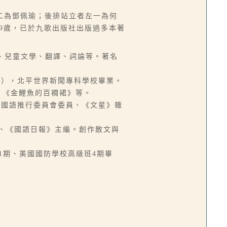
二為鄧佩瑜；後排站立者左一為何
69歲，已於九歌出版社出版過多本著
、小說、兒童文學、翻譯、詞論等。著名
頭份鎮），北平世界新聞專科學校畢業。
、《金鯉魚的百襉裙》等。
台灣省國語推行委員會委員、《文星》雜
主任、《國語日報》主編。創作散文與
班41期、美國國防學校高級班4期畢
。