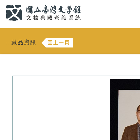
跳到主要內容
:::
藏品資訊
回上一頁
:::