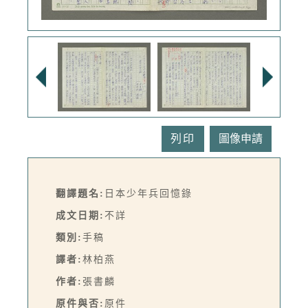
列印
翻譯題名:
日本少年兵回憶錄
成文日期:
不詳
類別:
手稿
譯者:
林柏燕
作者:
張書麟
原件與否:
原件