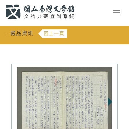
跳到主要內容
:::
藏品資訊
回上一頁
:::