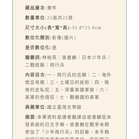
藏品層次:
單件
數量單位:
22張共22頁
尺寸大小(長*寬*高):
35.8*25.6cm
數位化類別:
影像(圖片)
是否數位化:
是
關鍵詞:
林柏燕｜張書麟｜日本少年兵｜
二戰經驗｜飛行兵
內容目次:
一、飛行兵的志願｜二、海外
懷念母親｜三、土曜日的放假｜四、暗
夜的走私犯｜五、突襲美國軍營｜六、
美軍的色情狂｜七、戰勝國的美軍
典藏單位:
國立臺灣文學館
摘要:
本筆資料是譯者翻譯自張書麟從未
發表過的日文手稿。張書麟在戰爭末期
參加了「少年飛行兵」的招募。本手稿