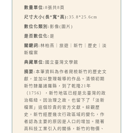
數量單位:
8張共8頁
尺寸大小(長*寬*高):
35.8*25.6cm
數位化類別:
影像(圖片)
是否數位化:
是
關鍵詞:
林柏燕｜旅遊｜新竹｜歷史｜淡
新檔案
典藏單位:
國立臺灣文學館
摘要:
本筆資料為作者爬梳新竹的歷史文
獻，並加以整理報導的作品。清領初期
新竹隸屬諸羅縣，到了乾隆21年
（1756），新竹地區已經是北臺灣的政
治樞紐。因治理之故，也留下了「淡新
檔案」這個珍貴的官方文獻。綜觀歷
史，新竹經歷幾次行政區域的變化，作
者認為主要的原因是人口的增加。隨著
高科技工業引入的關係，新竹的物價、