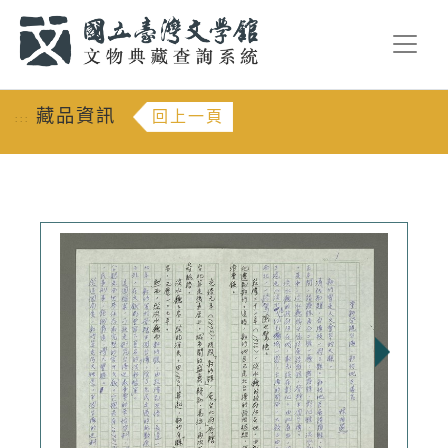
跳到主要內容
:::
藏品資訊
回上一頁
:::