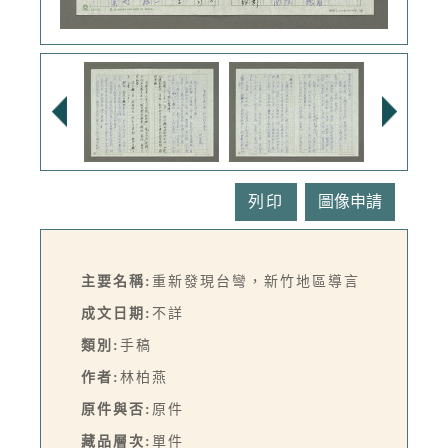
列印
主要名稱:
重新發現台彎，新竹地區導言
成文日期:
不詳
類別:
手稿
作者:
林柏燕
原件與否:
原件
藏品層次:
單件