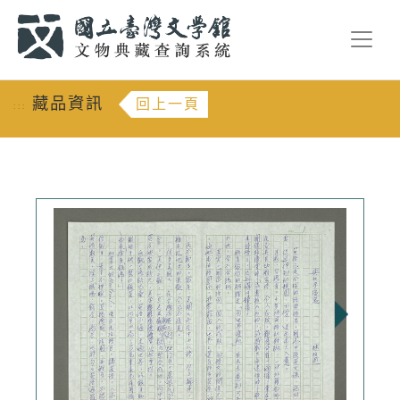
跳到主要內容
:::
藏品資訊
回上一頁
:::