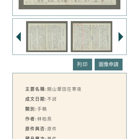
列印
主要名稱:
開山墾田在寒夜
成文日期:
不詳
類別:
手稿
作者:
林柏燕
原件與否:
原件
藏品層次:
單件