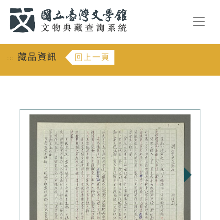
跳到主要內容
:::
藏品資訊
回上一頁
:::