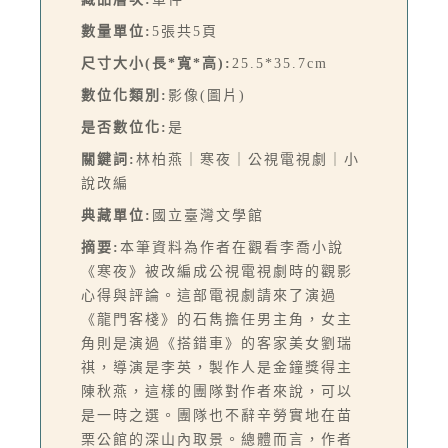
數量單位:
5張共5頁
尺寸大小(長*寬*高):
25.5*35.7cm
數位化類別:
影像(圖片)
是否數位化:
是
關鍵詞:
林柏燕｜寒夜｜公視電視劇｜小
說改編
典藏單位:
國立臺灣文學館
摘要:
本筆資料為作者在觀看李喬小說
《寒夜》被改編成公視電視劇時的觀影
心得與評論。這部電視劇請來了演過
《龍門客棧》的石雋擔任男主角，女主
角則是演過《搭錯車》的客家美女劉瑞
祺，導演是李英，製作人是金鐘獎得主
陳秋燕，這樣的團隊對作者來說，可以
是一時之選。團隊也不辭辛勞實地在苗
栗公館的深山內取景。總體而言，作者