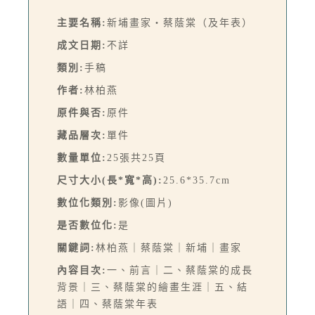
主要名稱:
新埔畫家‧蔡蔭棠（及年表）
成文日期:
不詳
類別:
手稿
作者:
林柏燕
原件與否:
原件
藏品層次:
單件
數量單位:
25張共25頁
尺寸大小(長*寬*高):
25.6*35.7cm
數位化類別:
影像(圖片)
是否數位化:
是
關鍵詞:
林柏燕｜蔡蔭棠｜新埔｜畫家
內容目次:
一、前言｜二、蔡蔭棠的成長
背景｜三、蔡蔭棠的繪畫生涯｜五、結
語｜四、蔡蔭棠年表