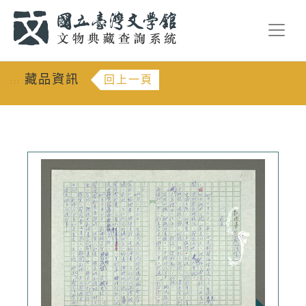
跳到主要內容
:::
藏品資訊
回上一頁
:::