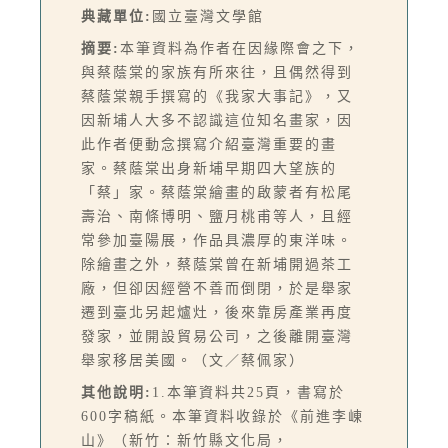
典藏單位:
國立臺灣文學館
摘要:
本筆資料為作者在因緣際會之下，
與蔡蔭棠的家族有所來往，且偶然得到
蔡蔭棠親手撰寫的《我家大事記》，又
因新埔人大多不認識這位知名畫家，因
此作者便動念撰寫介紹臺灣重要的畫
家。蔡蔭棠出身新埔早期四大望族的
「蔡」家。蔡蔭棠繪畫的啟蒙者有松尾
壽治、南條博明、鹽月桃甫等人，且經
常參加臺陽展，作品具濃厚的東洋味。
除繪畫之外，蔡蔭棠曾在新埔開過茶工
廠，但卻因經營不善而倒閉，於是舉家
遷到臺北另起爐灶，後來靠房產業再度
發家，並開設貿易公司，之後離開臺灣
舉家移居美國。（文／蔡佩家）
其他說明:
1.本筆資料共25頁，書寫於
600字稿紙。本筆資料收錄於《前進李崠
山》（新竹：新竹縣文化局，