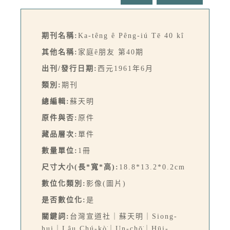
期刊名稱:
Ka-têng ê Pêng-iú Tē 40 kî
其他名稱:
家庭ê朋友 第40期
出刊/發行日期:
西元1961年6月
類別:
期刊
總編輯:
蘇天明
原件與否:
原件
藏品層次:
單件
數量單位:
1冊
尺寸大小(長*寬*高):
18.8*13.2*0.2cm
數位化類別:
影像(圖片)
是否數位化:
是
關鍵詞:
台灣宣道社｜蘇天明｜Siong-
hui｜Lâu Chú-kò͘｜Un-chō͘｜Hūi-