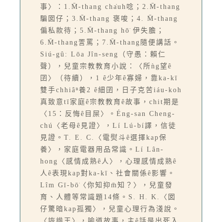
事〉：1.M̄-thang cha̍uh唸；2.M̄-thang
騙囡仔；3.M̄-thang 褒唆；4. M̄-thang
偏私款待；5.M̄-thang hō͘ 伊失膽；
6.M̄-thang詈罵；7.M̄-thang隨便講話。
Siú-gû: Lōa Jîn-seng（守愚：賴仁
聲），兒童宗教教育小說：〈所ǹg望ê
囝〉（待續），1 ê少年ê寡婦，靠ka-kī
雙手chhiâⁿ養2 ê細囝，日子克苦iáu-koh
真致意tī家庭ê宗教教育ê故事，chit期是
〈15：反悔ê目屎〉。Éng-san Cheng-
chú〈老母ê見證〉，Lí Lú-bí譯，信徒
見證。T. E. C.〈電熨斗ê選擇kap保
養〉，家庭電器用品常識。Lí Lân-
hong〈感情成熟ê人〉，心理感情成熟ê
人ê表現kap對ka-kī、社會關係ê影響。
Lîm Gī-bō͘〈你知抑m̄知？〉，兒童發
育、人體等常識題14條。S. H. K.〈囡
仔驚暗kap孤獨〉，兒童心理行為淺說。
〈詼諧王〉，喻道故事，主ê話是出死入