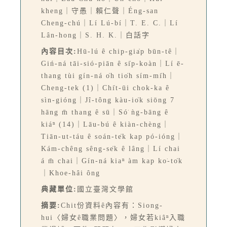
kheng｜守愚｜賴仁聲｜Éng-san
Cheng-chú｜Lí Lú-bí｜T. E. C.｜Lí
Lân-hong｜S. H. K.｜白話字
內容目次:
Hū-lú ê chip-gia̍p būn-tê｜
Giń-ná tāi-sió-piān ê si̍p-koàn｜Lí ē-
thang tùi gín-ná o̍h tio̍h sím-mi̍h｜
Cheng-tek (1)｜Chi̍t-ūi chok-ka ê
sìn-gióng｜Jî-tông kàu-io̍k siōng 7
hāng m̄ thang ê sū｜Só͘ ǹg-bāng ê
kiáⁿ (14)｜Lāu-bú ê kiàn-chèng｜
Tiān-ut-táu ê soán-te̍k kap pó-ióng｜
Kám-chêng sêng-se̍k ê lâng｜Lí chai
á m̄ chai｜Gín-ná kiaⁿ àm kap ko͘-to̍k
｜Khoe-hâi ông
典藏單位:
國立臺灣文學館
摘要:
Chit份資料ê內容有：Siong-
hui〈婦女ê職業問題〉，婦女若kiâⁿ入職