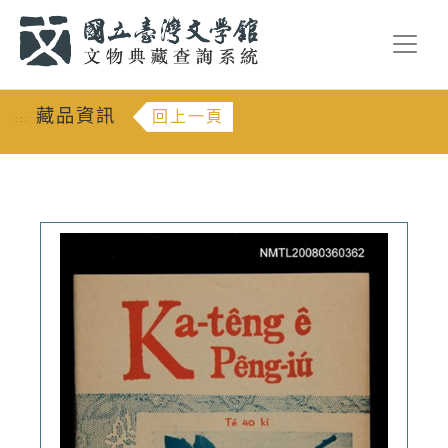
跳到主要內容
:::
藏品資訊
回上一頁
:::