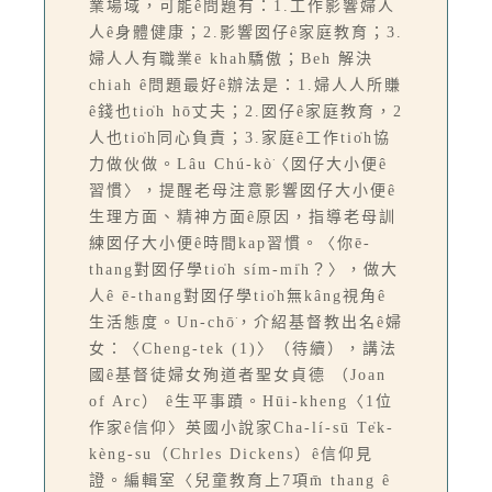
業場域，可能ê問題有：1.工作影響婦人
人ê身體健康；2.影響囡仔ê家庭教育；3.
婦人人有職業ē khah驕傲；Beh 解決
chiah ê問題最好ê辦法是：1.婦人人所賺
ê錢也tio̍h hō͘丈夫；2.囡仔ê家庭教育，2
人也tio̍h同心負責；3.家庭ê工作tio̍h協
力做伙做。Lâu Chú-kò͘〈囡仔大小便ê
習慣〉，提醒老母注意影響囡仔大小便ê
生理方面、精神方面ê原因，指導老母訓
練囡仔大小便ê時間kap習慣。〈你ē-
thang對囡仔學tio̍h sím-mi̍h？〉，做大
人ê ē-thang對囡仔學tio̍h無kâng視角ê
生活態度。Un-chō͘，介紹基督教出名ê婦
女：〈Cheng-tek (1)〉（待續），講法
國ê基督徒婦女殉道者聖女貞德 （Joan
of Arc） ê生平事蹟。Hūi-kheng〈1位
作家ê信仰〉英國小說家Cha-lí-sū Te̍k-
kèng-su（Chrles Dickens）ê信仰見
證。編輯室〈兒童教育上7項m̄ thang ê