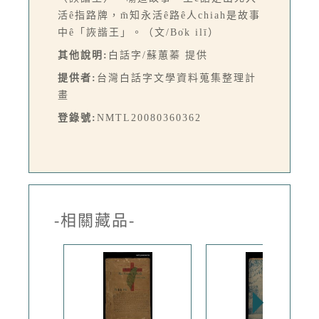
活ê指路牌，m̄知永活ê路ê人chiah是故事
中ê「詼諧王」。（文/Bo̍k ilī）
其他說明:
白話字/蘇蕙蓁 提供
提供者:
台灣白話字文學資料蒐集整理計
畫
登錄號:
NMTL20080360362
-相關藏品-