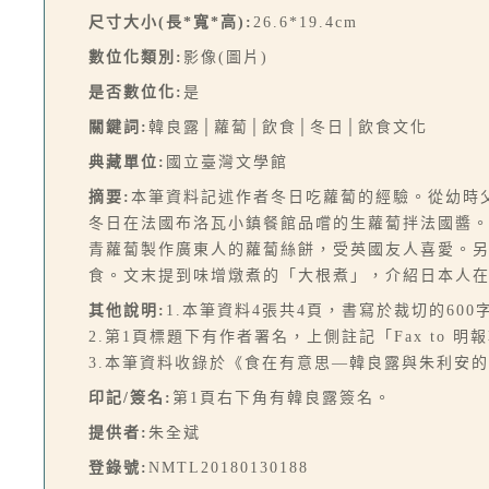
尺寸大小(長*寬*高):
26.6*19.4cm
數位化類別:
影像(圖片)
是否數位化:
是
關鍵詞:
韓良露│蘿蔔│飲食│冬日│飲食文化
典藏單位:
國立臺灣文學館
摘要:
本筆資料記述作者冬日吃蘿蔔的經驗。從幼時
冬日在法國布洛瓦小鎮餐館品嚐的生蘿蔔拌法國醬
青蘿蔔製作廣東人的蘿蔔絲餅，受英國友人喜愛。
食。文末提到味增燉煮的「大根煮」，介紹日本人
其他說明:
1.本筆資料4張共4頁，書寫於裁切的60
2.第1頁標題下有作者署名，上側註記「Fax to 
3.本筆資料收錄於《食在有意思—韓良露與朱利安的美
印記/簽名:
第1頁右下角有韓良露簽名。
提供者:
朱全斌
登錄號:
NMTL20180130188