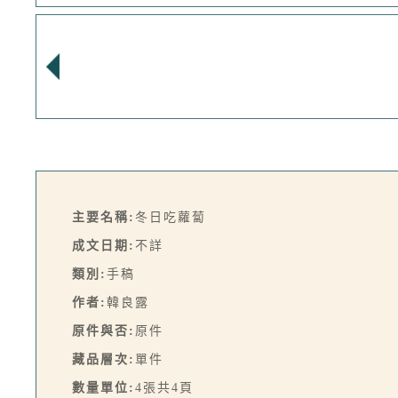
主要名稱:
冬日吃蘿蔔
成文日期:
不詳
類別:
手稿
作者:
韓良露
原件與否:
原件
藏品層次:
單件
數量單位:
4張共4頁