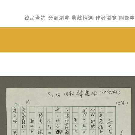
藏品查詢
分類瀏覽
典藏精選
作者瀏覽
圖像