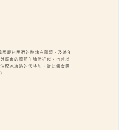
韓國慶州民宿的醃辣白蘿蔔，及某年
，與廣東的蘿蔔羊腩煲近似，也曾以
奶油配冰凍過的伏特加，從此偶會購
榕）