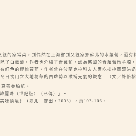
父親的家常菜，到偶然在上海嘗到父親家鄉蘇北的水蘿蔔，還有
。除了白蘿蔔，作者也介紹了青蘿蔔，認為英國的青蘿蔔燉羊腩
另有紅色的櫻桃蘿蔔，作者曾在波蘭克拉科友人家吃櫻桃蘿蔔沾
在冬日食用含大地精華的白蘿蔔以滋補元氣的觀念。（文／許倍
0字真善美稿紙。
明報韓麗珠（世紀版）（已傳）」。
味情境》（臺北：麥田，2003），頁103-106。