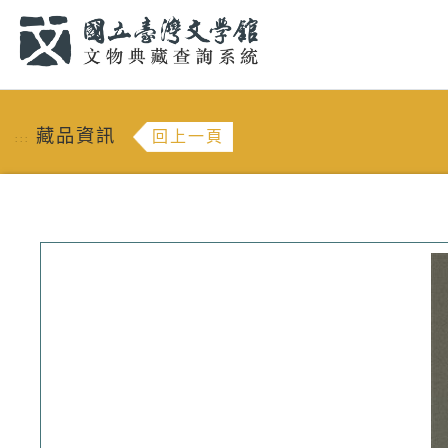
跳到主要內容
:::
藏品資訊
回上一頁
:::