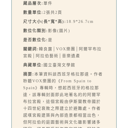
藏品層次:
單件
數量單位:
2張共2頁
尺寸大小(長*寬*高):
18.9*26.7cm
數位化類別:
影像(圖片)
是否數位化:
是
關鍵詞:
韓良露│VOX樂團│阿爾罕布拉
宮殿│阿拉伯藝術│音樂遺產
典藏單位:
國立臺灣文學館
摘要:
本筆資料談西班牙格拉那達。作者
聆聽VOX樂團的《From Spain to
Spain》專輯時，想起西班牙的格拉那
達，該專輯封面即此地著名的的阿爾罕
布拉宮殿，這個宮殿由伊斯蘭教帝國於
十四世紀衰敗之際建立於避難處。作者
感嘆宮殿建築與內部造景都相當出色，
但阿拉伯的庭園藝術與文化雖影響諸多