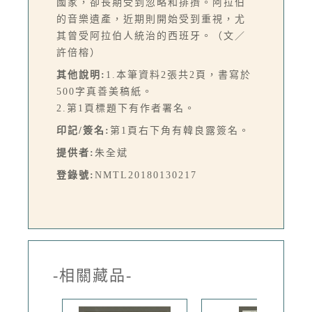
國家，卻長期受到忽略和排擠。阿拉伯
的音樂遺產，近期則開始受到重視，尤
其曾受阿拉伯人統治的西班牙。（文／
許倍榕）
其他說明:
1.本筆資料2張共2頁，書寫於
500字真善美稿紙。
2.第1頁標題下有作者署名。
印記/簽名:
第1頁右下角有韓良露簽名。
提供者:
朱全斌
登錄號:
NMTL20180130217
-相關藏品-