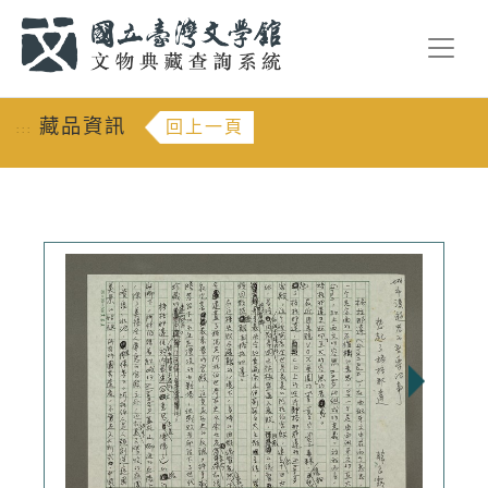
跳到主要內容
:::
藏品資訊
回上一頁
:::