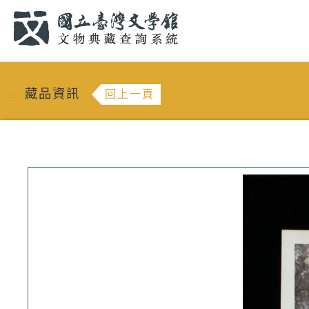
跳到主要內容
:::
藏品資訊
回上一頁
:::