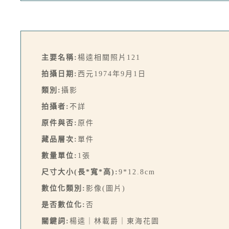
主要名稱:
楊逵相關照片121
拍攝日期:
西元1974年9月1日
類別:
攝影
拍攝者:
不詳
原件與否:
原件
藏品層次:
單件
數量單位:
1張
尺寸大小(長*寬*高):
9*12.8cm
數位化類別:
影像(圖片)
是否數位化:
否
關鍵詞:
楊逵｜林載爵｜東海花園