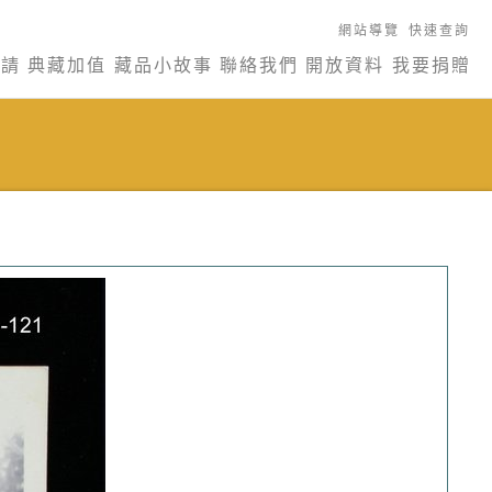
網站導覽
快速查詢
申請
典藏加值
藏品小故事
聯絡我們
開放資料
我要捐贈