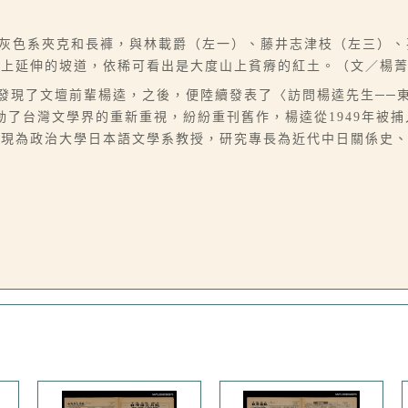
身著灰色系夾克和長褲，與林載爵（左一）、藤井志津枝（左三）
往上延伸的坡道，依稀可看出是大度山上貧瘠的紅土。（文／楊
裡發現了文壇前輩楊逵，之後，便陸續發表了〈訪問楊逵先生──
動了台灣文學界的重新重視，紛紛重刊舊作，楊逵從1949年被
，現為政治大學日本語文學系教授，研究專長為近代中日關係史