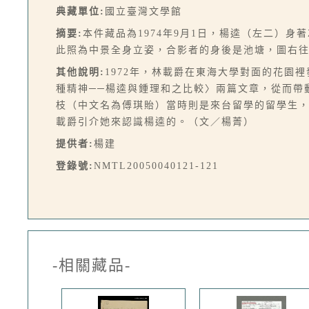
典藏單位:
國立臺灣文學館
摘要:
本件藏品為1974年9月1日，楊逵（左二）
此照為中景全身立姿，合影者的身後是池塘，圖右
其他說明:
1972年，林載爵在東海大學對面的花園
種精神──楊逵與鍾理和之比較〉兩篇文章，從而帶
枝（中文名為傅琪貽）當時則是來台留學的留學生
載爵引介她來認識楊逵的。（文／楊菁）
提供者:
楊建
登錄號:
NMTL20050040121-121
-相關藏品-