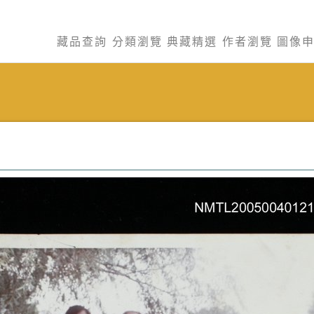
藏品查詢
分類瀏覽
典藏精選
作者瀏覽
圖像