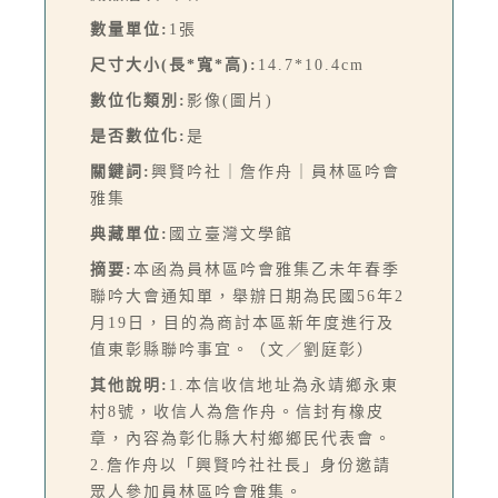
數量單位:
1張
尺寸大小(長*寬*高):
14.7*10.4cm
數位化類別:
影像(圖片)
是否數位化:
是
關鍵詞:
興賢吟社｜詹作舟｜員林區吟會
雅集
典藏單位:
國立臺灣文學館
摘要:
本函為員林區吟會雅集乙未年春季
聯吟大會通知單，舉辦日期為民國56年2
月19日，目的為商討本區新年度進行及
值東彰縣聯吟事宜。（文／劉庭彰）
其他說明:
1.本信收信地址為永靖鄉永東
村8號，收信人為詹作舟。信封有橡皮
章，內容為彰化縣大村鄉鄉民代表會。
2.詹作舟以「興賢吟社社長」身份邀請
眾人參加員林區吟會雅集。