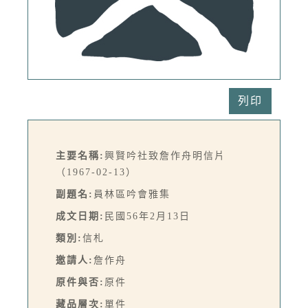
列印
主要名稱:
興賢吟社致詹作舟明信片
（1967-02-13）
副題名:
員林區吟會雅集
成文日期:
民國56年2月13日
類別:
信札
邀請人:
詹作舟
原件與否:
原件
藏品層次:
單件