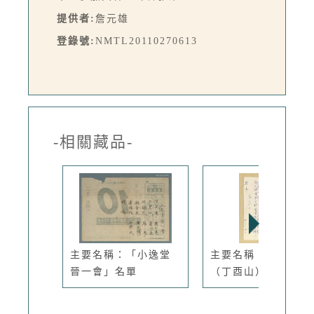
提供者:
詹元雄
登錄號:
NMTL20110270613
-相關藏品-
主要名稱：「小逸堂
主要名稱：丁瑞乾
晉一會」名單
（丁酉山）致...