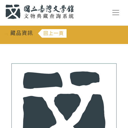
跳到主要內容
:::
藏品資訊
回上一頁
:::