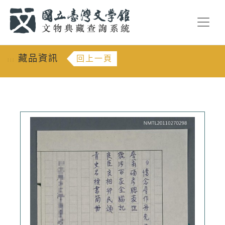
跳到主要內容
:::
藏品資訊
回上一頁
:::