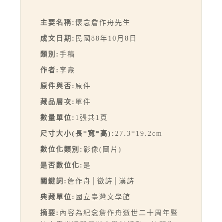
主要名稱:
懷念詹作舟先生
成文日期:
民國88年10月8日
類別:
手稿
作者:
李燾
原件與否:
原件
藏品層次:
單件
數量單位:
1張共1頁
尺寸大小(長*寬*高):
27.3*19.2cm
數位化類別:
影像(圖片)
是否數位化:
是
關鍵詞:
詹作舟│徵詩│漢詩
典藏單位:
國立臺灣文學館
摘要:
內容為紀念詹作舟逝世二十周年暨