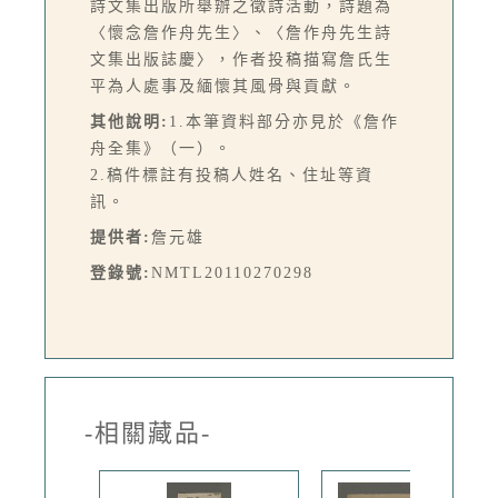
詩文集出版所舉辦之徵詩活動，詩題為
〈懷念詹作舟先生〉、〈詹作舟先生詩
文集出版誌慶〉，作者投稿描寫詹氏生
平為人處事及緬懷其風骨與貢獻。
其他說明:
1.本筆資料部分亦見於《詹作
舟全集》（一）。
2.稿件標註有投稿人姓名、住址等資
訊。
提供者:
詹元雄
登錄號:
NMTL20110270298
-相關藏品-