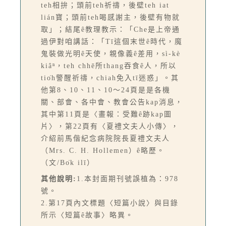
teh相拚；頭前teh祈禱，後壁teh iat
lián寶；頭前teh喝感謝主，後壁有物就
取」；結尾ê教理教示：「Che是上帝通
過伊對咱講話：「Tī這個末世ê時代，魔
鬼裝做光明ê天使，親像義ê差用，sì-kè
kiâⁿ，teh chhē所thang吞食ê人，所以
tio̍h警醒祈禱，chiah免入tī迷惑」。其
他第8、10、11、10～24頁是是各機
關、部會、各中會、教會公告kap消息，
其中第11頁是〈畫報：受難ê跡kap圖
片〉，第22頁有〈夏禮文夫人小傳〉，
介紹前馬偕紀念病院院長夏禮文夫人
（Mrs. C. H. Hollemen）ê略歷。
（文/Bo̍k ilī）
其他說明:
1.本封面期刊號誤植為：978
號。
2.第17頁內文標題〈短篇小說〉與目錄
所示〈短篇ê故事〉略異。