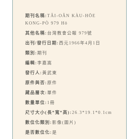
期刊名稱:
TÂI-OÂN KÀU-HŌE
KONG-PÒ 979 Hō
其他名稱:
台灣教會公報 979號
出刊/發行日期:
西元1966年4月1日
類別:
期刊
編輯:
李嘉嵩
發行人:
黃武東
原件與否:
原件
藏品層次:
單件
數量單位:
1冊
尺寸大小(長*寬*高):
26.3*19.1*0.1cm
數位化類別:
影像(圖片)
是否數位化:
是