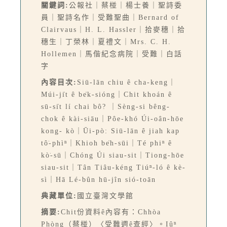
關鍵詞:
公報社｜蔡椪｜楊士養｜聖詩委
員｜聖詩名作｜受難聖曲｜Bernard of
Clairvaus｜H. L. Hassler｜拾麥穗｜拾
穗生｜丁榮林｜夏禮文｜Mrs. C. H.
Hollemen｜馬偕紀念病院｜受難｜白話
字
內容目次:
Siū-lān chiu ê cha-keng｜
Múi-ji̍t ê be̍k-sióng｜Chit khoán ê
sū-si̍t lí chai bô? ｜Sèng-si bêng-
chok ê kài-siāu｜Pôe-khó Úi-oân-hōe
kong- kò｜Ūi-pò: Siū-lān ê jiah kap
tô͘-phìⁿ｜Khioh be̍h-sūi｜Té phiⁿ ê
kò͘-sū｜Chóng Úi siau-sit｜Tiong-hōe
siau-sit｜Tân Tiâu-kéng Tiúⁿ-ló ê kè-
sì｜Hā Lé-bûn hū-jîn sió-toān
典藏單位:
國立臺灣文學館
摘要:
Chit份資料ê內容有：Chhòa
Phòng（蔡椪）〈受難週ê查經〉。Iûⁿ