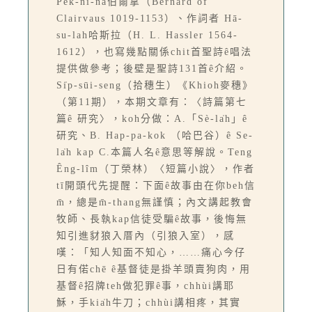
Pek-ní-ná伯爾拿（Bernard of
Clairvaus 1019-1153）、作詞者 Hā-
su-lah哈斯拉（H. L. Hassler 1564-
1612），也寫幾點關係chit首聖詩ê唱法
提供做參考；後壁是聖詩131首ê介紹。
Si̍p-sūi-seng（拾穗生）《Khioh麥穗》
（第11期），本期文章有：〈詩篇第七
篇ê 研究〉，koh分做：A.「Sè-la̍h」ê
研究、B. Hap-pa-kok （哈巴谷）ê Se-
la̍h kap C.本篇人名ê意思等解說。Teng
Êng-lîm（丁榮林）〈短篇小說〉，作者
tī開頭代先提醒：下面ê故事由在你beh信
m̄，總是m̄-thang無謹慎；內文講起教會
牧師、長執kap信徒受騙ê故事，後悔無
知引進豺狼入厝內（引狼入室），感
嘆：「知人知面不知心，……痛心今仔
日有偌chē ê基督徒是掛羊頭賣狗肉，用
基督ê招牌teh做犯罪ê事，chhùi講耶
穌，手kia̍h牛刀；chhùi講相疼，其實