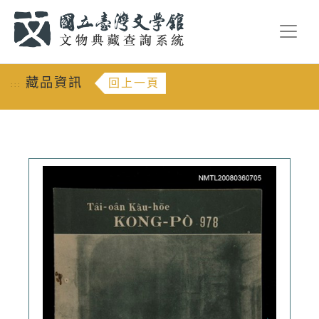
跳到主要內容
:::
藏品資訊
回上一頁
:::