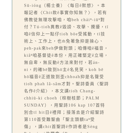
Sū-ióng（楊士養）〈每日ê默想〉。本
報記者〈Chit款ê事實你知無？〉，若有
佛教徒無理攻擊咱，咱beh cháiⁿ-iūⁿ對
付？Tú-tio̍h異教ê毀謗、攻撀、攪擾，tī
咱ê信仰上一點仔tio̍h bōe受搖動，tī技
術上、工作上，也m̄免著急抑是操心、
peh-pak來beh伊做對頭；咱傳咱ê福音，
kiâⁿ咱基督徒ê本份，用正確堅定ê立場，
無自卑，無反動ê方法來對付，若án-
ni，的確bē致到hō͘主ê名見笑，koh bē
hō͘福音ê正道致到歪chhoa̍h抑是名聲受
tio̍h phah lâ-sâm才對。聖詩委員〈聖詩
名作ê介紹〉，本文講tio̍h Chang-
chhiū-ki choeh（棕樹枝節；PALM
SUNDAY），用聖詩106 kap 107首特
別合tī hit日ê禮拜；接落去是介紹聖詩
第110首受難聖曲「聖主頭額taⁿ受
傷」，講chit首聖詩ê作詩者是Sèng