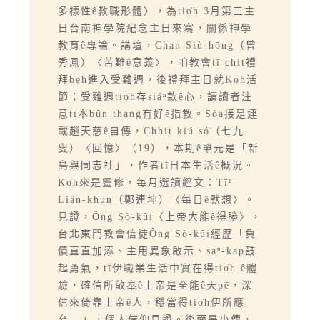
多樣性ê教職形體〉，為tio̍h 3月第三主
日台南神學院紀念主日來寫，關係神學
教育ê專論。講壇，Chan Siù-hōng（曾
秀鳯）〈苦難ê意義〉，咱教會tī chit禮
拜beh進入受難週，後禮拜主日就Koh活
節；受難週tio̍h存siáⁿ款ê心，請讀者注
意tī本bûn thang有好ê指教。Sòa接是連
載趙天慈ê自傳，Chhit kiú só͘（七九
叟）〈回憶〉（19），本期ê單元是「新
島與同志社」，作者tī日本生活ê概況。
Koh來是靈修，每月選讀經文：Tīⁿ
Liân-khun（鄭連坤）〈每日ê默想〉。
見證，Ông Sò͘-kûi〈上帝大能ê得勝〉，
台北東門教會信徒Ông Sò͘-kûi經歷「負
債直直加添、主用異象啟示、saⁿ-kap鼓
起勇氣，tī伊職業生活中實在得tio̍h ê體
驗，確信所敬奉ê上帝是全能ê天pē，深
信來倚靠上帝ê人，穩當得tio̍h伊所應
允...」，個人信仰見證。後面是小傳，