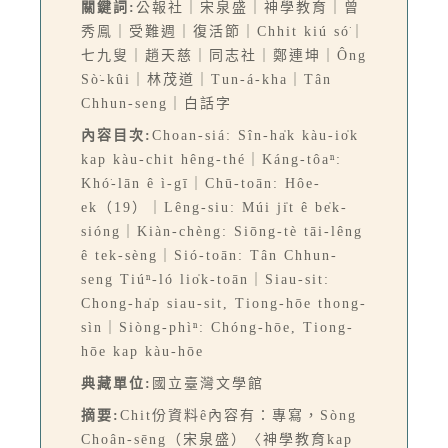
關鍵詞:
公報社｜宋泉盛｜神學教育｜曾
秀鳯｜受難週｜復活節｜Chhit kiú só͘｜
七九叟｜趙天慈｜同志社｜鄭連坤｜Ông
Sò͘-kûi｜林茂道｜Tun-á-kha｜Tân
Chhun-seng｜白話字
內容目次:
Choan-siá: Sîn-ha̍k kàu-io̍k
kap kàu-chit hêng-thé｜Káng-tôaⁿ:
Khó͘-lān ê ì-gī｜Chū-toān: Hôe-
ek（19）｜Lêng-siu: Múi ji̍t ê be̍k-
sióng｜Kiàn-chèng: Siōng-tè tāi-lêng
ê tek-sèng｜Sió-toān: Tân Chhun-
seng Tiúⁿ-ló lio̍k-toān｜Siau-sit:
Chong-ha̍p siau-sit, Tiong-hōe thong-
sìn｜Siòng-phìⁿ: Chóng-hōe, Tiong-
hōe kap kàu-hōe
典藏單位:
國立臺灣文學館
摘要:
Chit份資料ê內容有：專寫，Sòng
Choân-sēng（宋泉盛）〈神學教育kap