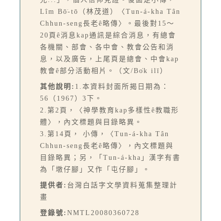
Lîm Bō͘-tō（林茂道）〈Tun-á-kha Tân
Chhun-seng長老ê略傳〉。最後對15～
20頁ê消息kap通訊是綜合消息，有總會
各機關、部會、各中會、教會公告和消
息，以及廣告，上尾頁是總會、中會kap
教會ê部分活動相片。（文/Bo̍k ilī）
其他說明:
1.本資料封面所揭日期為：
56（1967）3下。
2.第2頁，〈神學教育kap多樣性ê教職形
體〉，內文標題與目錄略異。
3.第14頁， 小傳，〈Tun-á-kha Tân
Chhun-seng長老ê略傳〉，內文標題與
目錄略異；另，「Tun-á-kha」漢字有書
為「墩仔腳」又作「屯仔腳」。
提供者:
台灣白話字文學資料蒐集整理計
畫
登錄號:
NMTL20080360728