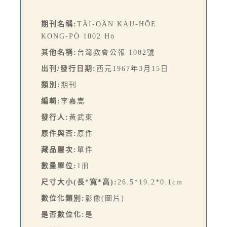
期刊名稱:
TÂI-OÂN KÀU-HŌE
KONG-PÒ 1002 Hō
其他名稱:
台灣教會公報 1002號
出刊/發行日期:
西元1967年3月15日
類別:
期刊
編輯:
李嘉嵩
發行人:
黃武東
原件與否:
原件
藏品層次:
單件
數量單位:
1冊
尺寸大小(長*寬*高):
26.5*19.2*0.1cm
數位化類別:
影像(圖片)
是否數位化:
是