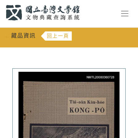
跳到主要內容
:::
藏品資訊
回上一頁
:::