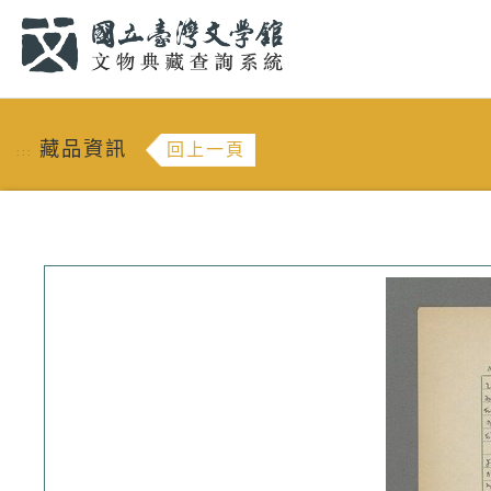
跳到主要內容
:::
藏品資訊
回上一頁
:::