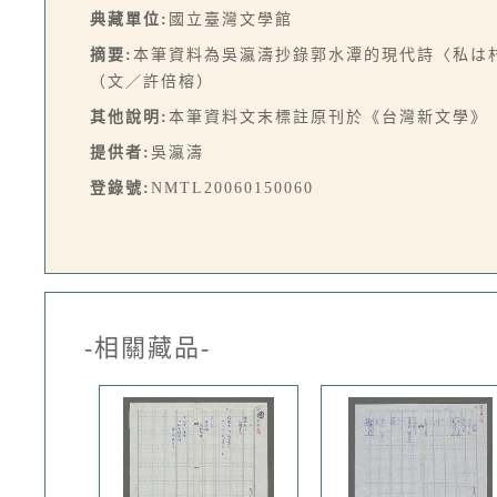
典藏單位:
國立臺灣文學館
摘要:
本筆資料為吳瀛濤抄錄郭水潭的現代詩〈私は
（文／許倍榕）
其他說明:
本筆資料文末標註原刊於《台灣新文學》（第
提供者:
吳瀛濤
登錄號:
NMTL20060150060
-相關藏品-