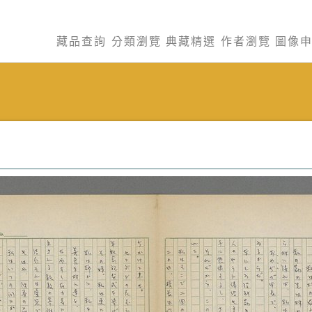
藏品查詢
分類瀏覽
典藏精選
作者瀏覽
圖像