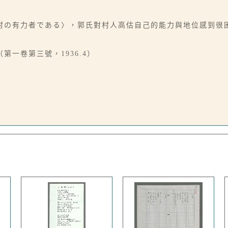
村の有力者である〉，郭氏對村人高估自己的能力與地位感到很
一卷第三號，1936.4）