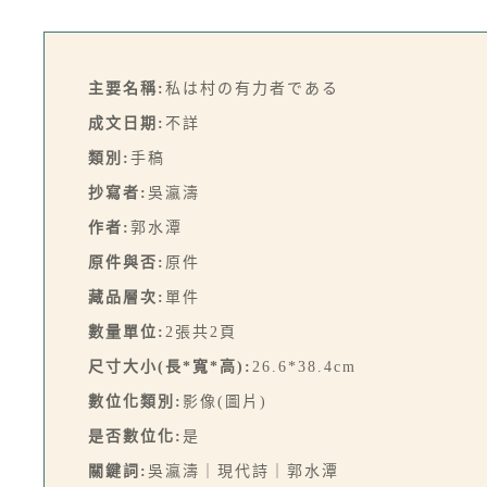
主要名稱:
私は村の有力者である
成文日期:
不詳
類別:
手稿
抄寫者:
吳瀛濤
作者:
郭水潭
原件與否:
原件
藏品層次:
單件
數量單位:
2張共2頁
尺寸大小(長*寬*高):
26.6*38.4cm
數位化類別:
影像(圖片)
是否數位化:
是
關鍵詞:
吳瀛濤｜現代詩｜郭水潭